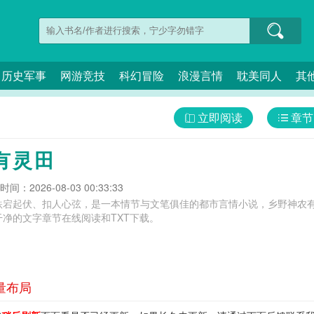
历史军事
网游竞技
科幻冒险
浪漫言情
耽美同人
其
立即阅读
章节
有灵田
间：2026-08-03 00:33:33
跌宕起伏、扣人心弦，是一本情节与文笔俱佳的都市言情小说，乡野神农有
净的文字章节在线阅读和TXT下载。
量布局