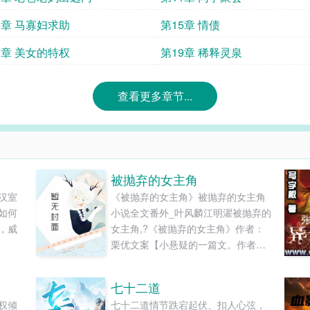
4章 马寡妇求助
第15章 情债
8章 美女的特权
第19章 稀释灵泉
查看更多章节...
被抛弃的女主角
汉室
《被抛弃的女主角》被抛弃的女主角
如何
小说全文番外_叶风麟江明濯被抛弃的
，威
女主角,?《被抛弃的女主角》作者：
栗优文案【小悬疑的一篇文。作者发
疯发癫的x，周目循环，好感叠加】
【全文第一人称，非常狗血，古早
七十二道
梗，女主前期憋屈】我曾经是一个热
权倾
七十二道情节跌宕起伏、扣人心弦，
门但又极致狗血的恋爱游戏女主角。