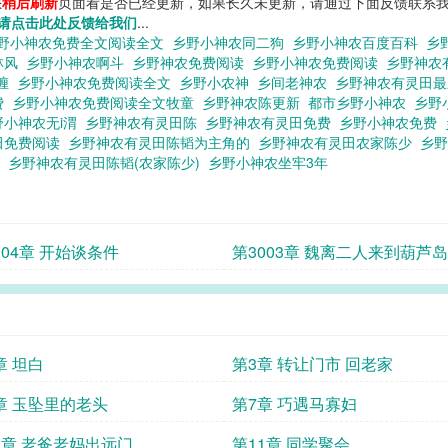
您
稍后刷新
页面看是否已经更新，如果长久未更新，请通过下面反馈联系我
请点击此处反馈给我们
...
野小神农免费全文阅读全文
乡野小神农同二狗
乡野小神农百度百科
乡
林风
乡野小神农啊斗
乡野神农免费阅读
乡野小神农免费阅读
乡野神农
纠缠
乡野小神农免费阅读全文
乡野小农神
乡间老神农
乡野神农有灵田
费
乡野小神农免费阅读全文牧童
乡野神农陈更新
都市乡野小神农
乡野
野小神农无i渭
乡野神农有灵田陈
乡野神农有灵田免费
乡野小神农免费
田免费阅读
乡野神农有灵田陈韬为主角的
乡野神农有灵田农家陈少
乡
读
乡野神农有灵田陈韬(农家陈少)
乡野小神农坐牢3年
004章 开始谈条件
第3003章 魏离二人来到葫芦岛
章 坦白
第3章 转让门市 回老家
章 玉坠里的老头
第7章 巧遇马寡妇
0章 老爸老妈出远门
第11章 同学聚会