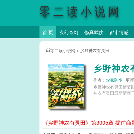
零二读小说网
首 页
玄幻奇幻
修真武侠
都市情感
零二读小说网
>
乡野神农有灵田
乡野神农
作者：
农家陈少
更新时
乡野神农有灵田情节
神农有灵田最新清爽干
《乡野神农有灵田》第3005章 提前商