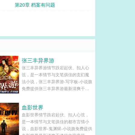
第20章 档案有问题
张三丰异界游
张三丰异界游情节跌宕起伏、扣人心
弦，是一本情节与文笔俱佳的玄幻魔
法小说，张三丰异界游-写字板-小说旗
免费提供张三丰异界游最新清爽干净
的文字章节在线阅读和TXT下载。...
血影世界
血影世界情节跌宕起伏、扣人心弦，
是一本情节与文笔俱佳的都市言情小
说，血影世界-鬼渊狱-小说旗免费提供