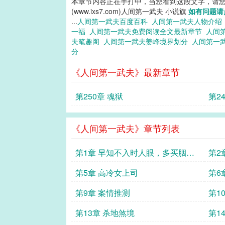
本章节内容正在手打中，当您看到这段文字，请
(www.ixs7.com)人间第一武夫 小说旗
如有问题请
...
人间第一武夫百度百科
人间第一武夫人物介
一福
人间第一武夫免费阅读全文最新章节
人间
夫笔趣阁
人间第一武夫姜峰境界划分
人间第一武
分
《人间第一武夫》最新章节
第250章 魂狱
第2
《人间第一武夫》章节列表
第1章 早知不入时人眼，多买胭脂
第2
画牡丹。
第5章 高冷女上司
第6
第9章 案情推测
第1
第13章 杀地煞境
第1