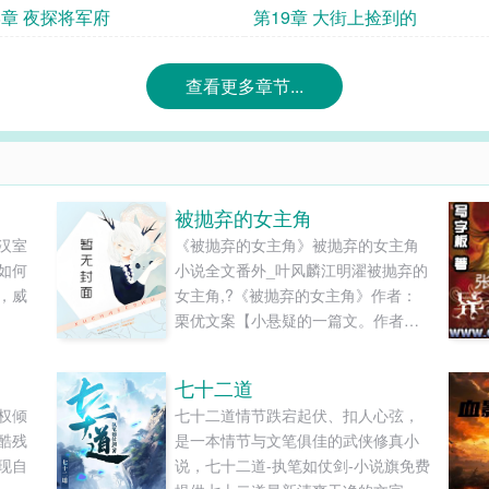
8章 夜探将军府
第19章 大街上捡到的
查看更多章节...
被抛弃的女主角
汉室
《被抛弃的女主角》被抛弃的女主角
如何
小说全文番外_叶风麟江明濯被抛弃的
，威
女主角,?《被抛弃的女主角》作者：
栗优文案【小悬疑的一篇文。作者发
疯发癫的x，周目循环，好感叠加】
【全文第一人称，非常狗血，古早
七十二道
梗，女主前期憋屈】我曾经是一个热
权倾
七十二道情节跌宕起伏、扣人心弦，
门但又极致狗血的恋爱游戏女主角。
酷残
是一本情节与文笔俱佳的武侠修真小
除了一张漂亮的脸，我简直一无是
现自
说，七十二道-执笔如仗剑-小说旗免费
处。我乖乖的待在豪宅里，做一个衣