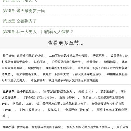
第17章 人间烟火气
第18章 诸天最勇贾张氏
第19章 全都到齐了
第20章 我一大男人，用的着女人保护？
查看更多章节...
、
、
、
热门点击:
此恨难消我奶奶烟烟
从前不待春风慢祝如星许云毅
天幕尽头
拨雪寻春，烧
、
、
、
、
、
灯续昼许曼珠于南尘
味你而来
旧爱泯灭程衍之柳欣欣
暗香浮动
醉酒情思
她来
、
、
自星际最高监狱
妈妈的忌日，我的葬礼爸爸的名字
重生八零，爸妈！我自有我的荣耀姜老
、
、
、
师魏杳
朝来寒雨晚来风
我死后，爹娘和夫君一个都没疯江寻时连道秋
和姐姐互换化兽
、
、
丹后大皇子柔美人
看见弹幕后，我送狗皇帝和白月光归西元辰轩苏婉婉
、
、
、
、
更新榜单:
是小狗也是主人
我与动物们的交配派对
失控（1v1）
求郡主垂怜
末日
、
、
、
之倖存偏差
《不合格》师生h 1v1 He
血藤（母子）
侯爵夫人今天还是没有发现(婚后,
、
、
、
1v1)
洛伦兹力[1v2]
惊！我还没攻略呢，怎么就都贴上来了
她决定宴请年少时的自己
、
、
、
、
（1v1H）
训兔（校园1v1）
玫瑰权杖
金属牙套【骨科gl】
画壁【女出轨 不做会死
、
H】
、
、
完本小说:
拨雪寻春，烧灯续昼许曼珠于南尘
和姐姐互换化兽丹后大皇子柔美人
假千金遇