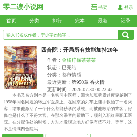
零二读小说网
书架
登录
首页
分类
排行
完本
最新
记录
四合院：开局所有技能加持20年
作者：
金橘柠檬茶茶茶
状态：已完结
分类：都市情感
最近更新：
第950章 香火情
更新时间：2026-07-30 00:22:42
本书又名方别本是一名实习中医师，因为加班劳累过度穿越到了
1958年同名同姓的转业军医身上。在回京的列车上随手救治了一名乘
客，结果他激活了一个什么都能秒学的系统。而被他救治的乘客，好
像也是什么了不得大官。在那名乘客的帮助下，顺利入职红星职工医
院。在分配住处的时候，方别才发现这地方好像有些不对。等等，这
不是情满四合院吗...