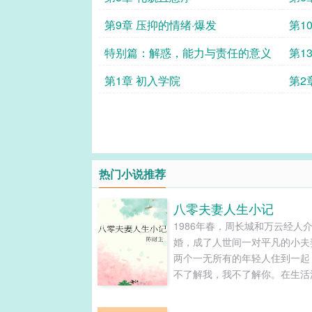
第9章 压抑的情绪·爆发
第1
特别篇：解惑，能力与责任的意义
第1
现
第1章 初入学院
第2
热门小说推荐
八零夫妻人生小记
1986年春，周长城和万云经人
婚，成了人世间一对平凡的小夫
两个一无所有的年轻人住到一起
不了解我，我不了解你。在生活
打来的时候，顾不上夫妻间那许
亲至疏”的时刻，抱头共度才是