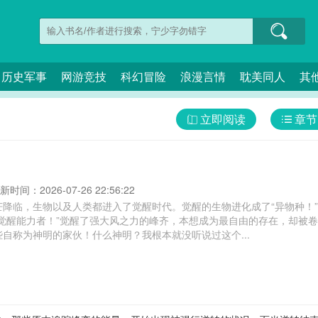
历史军事
网游竞技
科幻冒险
浪漫言情
耽美同人
其
立即阅读
章节
新时间：2026-07-26 22:56:22
芒降临，生物以及人类都进入了觉醒时代。觉醒的生物进化成了“异物种！
“觉醒能力者！”觉醒了强大风之力的峰齐，本想成为最自由的存在，却被
自称为神明的家伙！什么神明？我根本就没听说过这个...