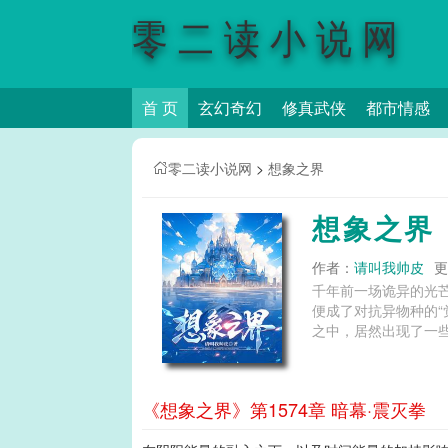
零二读小说网
首 页
玄幻奇幻
修真武侠
都市情感
零二读小说网
>
想象之界
想象之界
作者：
请叫我帅皮
更
千年前一场诡异的光
便成了对抗异物种的
之中，居然出现了一些
《想象之界》第1574章 暗幕·震灭拳