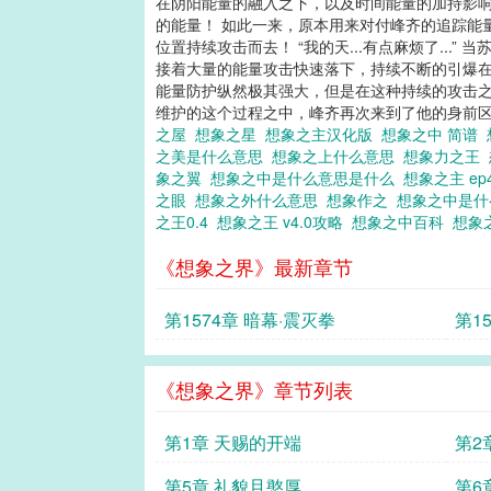
在阴阳能量的融入之下，以及时间能量的加持影
的能量！ 如此一来，原本用来对付峰齐的追踪能
位置持续攻击而去！ “我的天...有点麻烦了.
接着大量的能量攻击快速落下，持续不断的引爆在
能量防护纵然极其强大，但是在这种持续的攻击之
维护的这个过程之中，峰齐再次来到了他的身前区
之屋
想象之星
想象之主汉化版
想象之中 简谱
之美是什么意思
想象之上什么意思
想象力之王
象之翼
想象之中是什么意思是什么
想象之主 ep
之眼
想象之外什么意思
想象作之
想象之中是
之王0.4
想象之王 v4.0攻略
想象之中百科
想象
《想象之界》最新章节
第1574章 暗幕·震灭拳
第1
《想象之界》章节列表
第1章 天赐的开端
第2
第5章 礼貌且憨厚
第6