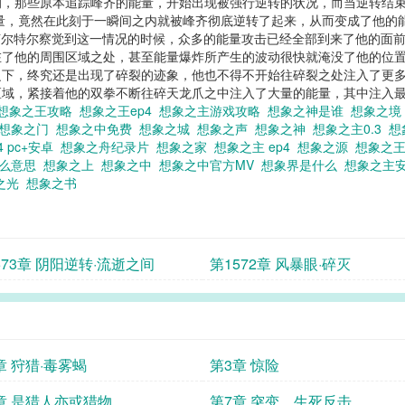
响，那些原本追踪峰齐的能量，开始出现被强行逆转的状况，而当逆转结
量，竟然在此刻于一瞬间之内就被峰齐彻底逆转了起来，从而变成了他的
..” 当苏尔特尔察觉到这一情况的时候，众多的能量攻击已经全部到来了他
了他的周围区域之处，甚至能量爆炸所产生的波动很快就淹没了他的位置
下，终究还是出现了碎裂的迹象，他也不得不开始往碎裂之处注入了更多
域，紧接着他的双拳不断往碎天龙爪之中注入了大量的能量，其中注入最多
想象之王攻略
想象之王ep4
想象之主游戏攻略
想象之神是谁
想象之
想象之门
想象之中免费
想象之城
想象之声
想象之神
想象之主0.3
想
4 pc+安卓
想象之舟纪录片
想象之家
想象之主 ep4
想象之源
想象之
什么意思
想象之上
想象之中
想象之中官方MV
想象界是什么
想象之主
之光
想象之书
573章 阴阳逆转·流逝之间
第1572章 风暴眼·碎灭
章 狩猎·毒雾蝎
第3章 惊险
章 是猎人亦或猎物
第7章 突变，生死反击