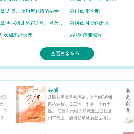
0章 力量、技巧与武器的融合
第11章 泯灭吧
3章 再探极北冰霜之地，意外发
第14章 冰冷的寒意
章 欢迎来到夜魄
第3章 体能锻炼
查看更多章节...
共酣
介绍结
居民巷里藏着家酒馆，名字叫AtWill，
妻。
风格独特，员工也一个赛一个有个
，你
性。 江蓁白天给人兢兢业业当社畜，
浪头
到了晚上，酒馆就是她的避世桃源，
多“至
她的灵魂栖息地。 她在这里吵吵嚷嚷
最好的
地发过酒疯丢过人。 还偷亲过老板。