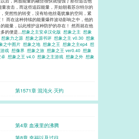
束以后，两股能量的融合很快就侵蚀了那些追击他
能量攻击，而这些追踪能量，开始朝着苏尔特尔的
的面前，突然性的转变，没有给他丝毫犹豫的空间，紧
！ 而在这种持续的能量爆炸波动影响之中，他的
的能量，以此维护这种防护的存在！ 然而就在他
的便是...
想象之主安卓汉化版
想象之主
想象
境
想象力之源
想象之源书评
想象之主 v0.30
想象
象之中图片
想象之地
想象之王
想象之主ep4
想
王游戏
想像界
想象之旅
想象之王 ver0.40
想象
安卓
想象之王 v4.0
想象之主游戏
想象之外
想象
第1571章 混沌火·灭灼
第4章 血液里的沸腾
第8章 幸福以及过往