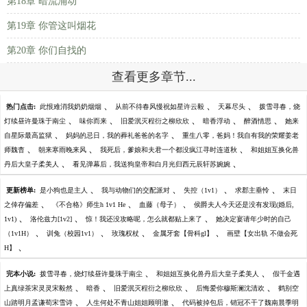
第18章 暗流涌动
第19章 你管这叫烟花
第20章 你们自找的
查看更多章节...
、
、
、
热门点击:
此恨难消我奶奶烟烟
从前不待春风慢祝如星许云毅
天幕尽头
拨雪寻春，烧
、
、
、
、
、
灯续昼许曼珠于南尘
味你而来
旧爱泯灭程衍之柳欣欣
暗香浮动
醉酒情思
她来
、
、
自星际最高监狱
妈妈的忌日，我的葬礼爸爸的名字
重生八零，爸妈！我自有我的荣耀姜老
、
、
、
师魏杳
朝来寒雨晚来风
我死后，爹娘和夫君一个都没疯江寻时连道秋
和姐姐互换化兽
、
、
丹后大皇子柔美人
看见弹幕后，我送狗皇帝和白月光归西元辰轩苏婉婉
、
、
、
、
更新榜单:
是小狗也是主人
我与动物们的交配派对
失控（1v1）
求郡主垂怜
末日
、
、
、
之倖存偏差
《不合格》师生h 1v1 He
血藤（母子）
侯爵夫人今天还是没有发现(婚后,
、
、
、
1v1)
洛伦兹力[1v2]
惊！我还没攻略呢，怎么就都贴上来了
她决定宴请年少时的自己
、
、
、
、
（1v1H）
训兔（校园1v1）
玫瑰权杖
金属牙套【骨科gl】
画壁【女出轨 不做会死
、
H】
、
、
完本小说:
拨雪寻春，烧灯续昼许曼珠于南尘
和姐姐互换化兽丹后大皇子柔美人
假千金遇
、
、
、
、
上真绿茶宋灵灵宋毅然
暗香
旧爱泯灭程衍之柳欣欣
后悔爱你穆斯澜沈清欢
鹤别空
、
、
山踏明月孟谦荀宋雪诗
人生何处不青山姐姐顾明澈
代码被掉包后，销冠不干了魏南晨季明