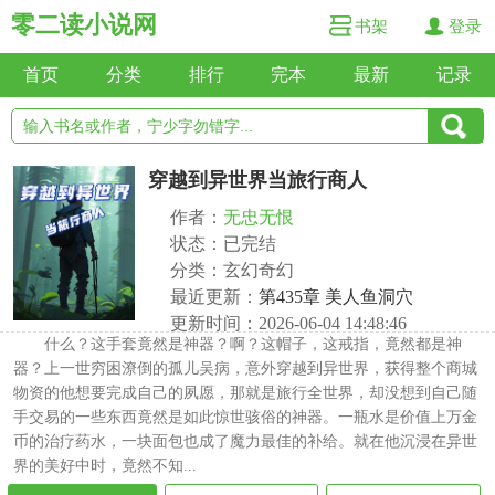
零二读小说网
书架
登录
首页
分类
排行
完本
最新
记录
穿越到异世界当旅行商人
作者：
无忠无恨
状态：已完结
分类：玄幻奇幻
最近更新：
第435章 美人鱼洞穴
更新时间：2026-06-04 14:48:46
什么？这手套竟然是神器？啊？这帽子，这戒指，竟然都是神
器？上一世穷困潦倒的孤儿吴病，意外穿越到异世界，获得整个商城
物资的他想要完成自己的夙愿，那就是旅行全世界，却没想到自己随
手交易的一些东西竟然是如此惊世骇俗的神器。一瓶水是价值上万金
币的治疗药水，一块面包也成了魔力最佳的补给。就在他沉浸在异世
界的美好中时，竟然不知...