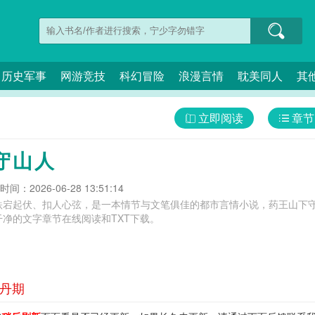
历史军事
网游竞技
科幻冒险
浪漫言情
耽美同人
其
立即阅读
章节
守山人
间：2026-06-28 13:51:14
跌宕起伏、扣人心弦，是一本情节与文笔俱佳的都市言情小说，药王山下守
净的文字章节在线阅读和TXT下载。
金丹期