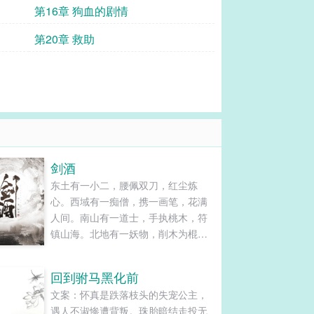
第16章 狗血的剧情
第20章 救助
剑酒
东土有一小二，腰佩双刀，红尘炼
心。西域有一痴僧，携一画笔，花满
人间。南山有一道士，手执桃木，符
镇山海。北地有一妖物，削木为棍，
龙啸九天。而中原，一书生放下了
书，背起了剑，悬了个酒壶，一步浩
回到驸马黑化前
然千里，一剑霜寒九州！......
文案：怀真是跌落枝头的失宠公主，
遇人不淑惨遭背叛。珠胎暗结走投无