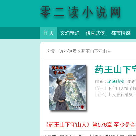
零二读小说网
首 页
玄幻奇幻
修真武侠
都市情感
零二读小说网
>
药王山下守山人
药王山下
作者：
老马蹄疾
更新时
药王山下守山人情节
山下守山人最新清爽干
《药王山下守山人》第576章 至少是