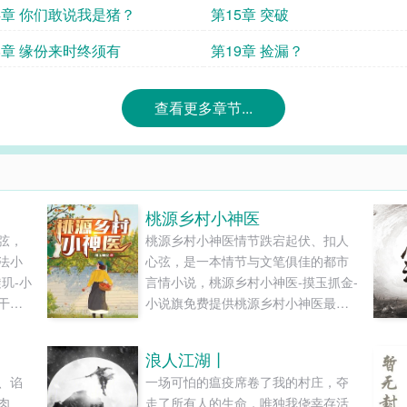
4章 你们敢说我是猪？
第15章 突破
8章 缘份来时终须有
第19章 捡漏？
查看更多章节...
桃源乡村小神医
弦，
桃源乡村小神医情节跌宕起伏、扣人
法小
心弦，是一本情节与文笔俱佳的都市
玑-小
言情小说，桃源乡村小神医-摸玉抓金-
干净
小说旗免费提供桃源乡村小神医最新
..
清爽干净的文字章节在线阅读和TXT
下载。...
浪人江湖丨
、谄
一场可怕的瘟疫席卷了我的村庄，夺
肉
走了所有人的生命，唯独我侥幸存活