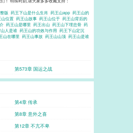
们！ 特殊时刻,请大家多多收藏支持：
完整版
药王下山是什么生肖
药王山app
药王山的
王山位置
药王山故事
药王山位于
药王山背后的
简介
药王山是哪里
药王出山
药王山下埋忠骨
药
守山人是谁
药王山的功效与作用
药王下山定沉
王山在哪里
药王山事故
药王山山顶
药王山是谁
第573章 国运之战
第4章 传承
第8章 意外之喜
第12章 不亢不卑