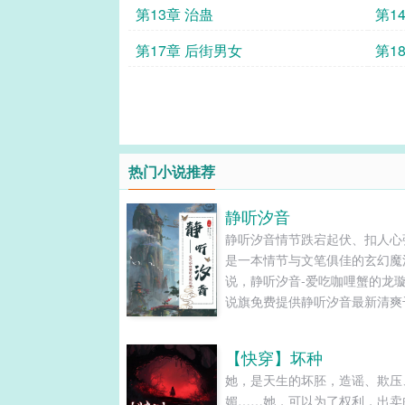
第13章 治蛊
第1
第17章 后街男女
第1
热门小说推荐
静听汐音
静听汐音情节跌宕起伏、扣人心
是一本情节与文笔俱佳的玄幻魔
说，静听汐音-爱吃咖哩蟹的龙璇
说旗免费提供静听汐音最新清爽
的文字章节在线阅读和TXT下载。.
【快穿】坏种
她，是天生的坏胚，造谣、欺压
媚……她，可以为了权利，出卖