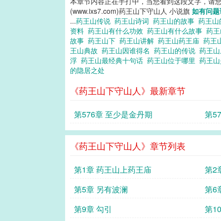
本章节内容正在手打中，当您看到这段文字，请
(www.ixs7.com)药王山下守山人 小说旗
如有问题
...
药王山传说
药王山诗词
药王山的故事
药王山
资料
药王山有什么功效
药王山有什么故事
药王
故事
药王山下
药王山讲解
药王山药王庙
药王
王山典故
药王山因谁得名
药王山的传说
药王
浮
药王山最经典十句话
药王山位于哪里
药王
的隐居之处
《药王山下守山人》最新章节
第576章 至少是金丹期
第5
《药王山下守山人》章节列表
第1章 药王山上药王庙
第2
第5章 另有波澜
第6
第9章 勾引
第1