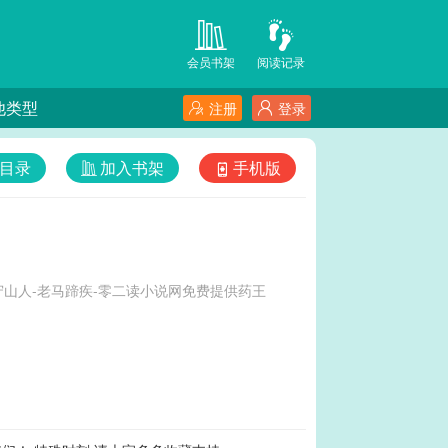
会员书架
阅读记录
他类型
注册
登录
目录
加入书架
手机版
山人-老马蹄疾-零二读小说网免费提供药王