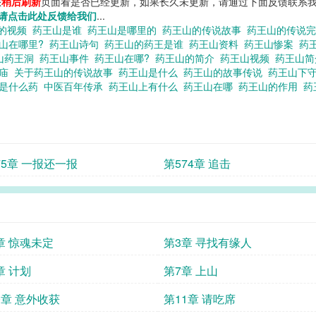
您
稍后刷新
页面看是否已经更新，如果长久未更新，请通过下面反馈联系我
请点击此处反馈给我们
...
的视频
药王山是谁
药王山是哪里的
药王山的传说故事
药王山的传说
山在哪里?
药王山诗句
药王山的药王是谁
药王山资料
药王山惨案
药
山药王洞
药王山事件
药王山在哪?
药王山的简介
药王山视频
药王山
山庙
关于药王山的传说故事
药王山是什么
药王山的故事传说
药王山下
山是什么药
中医百年传承
药王山上有什么
药王山在哪
药王山的作用
药
75章 一报还一报
第574章 追击
章 惊魂未定
第3章 寻找有缘人
章 计划
第7章 上山
0章 意外收获
第11章 请吃席