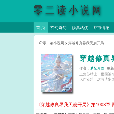
零二读小说网
首 页
玄幻奇幻
修真武侠
都市情感
零二读小说网
>
穿越修真界我天崩开局
穿越修真
作者：
梦忆月萱
更新时
主角苏晴上一世因被
人作者第一次写请多多包
《穿越修真界我天崩开局》第1008章