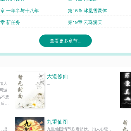
4章 一年半与十八年
第15章 冰凰雪灵体
8章 新任务
第19章 云珠洞天
查看更多章节...
大道修仙
扣人
...
网游
后不想
敌盾战
读和
九重仙图
，成
九重仙图情节跌宕起伏、扣人心弦，