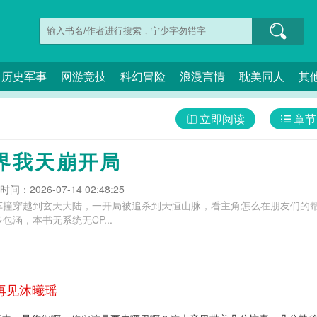
历史军事
网游竞技
科幻冒险
浪漫言情
耽美同人
其
立即阅读
章节
界我天崩开局
间：2026-07-14 02:48:25
车撞穿越到玄天大陆，一开局被追杀到天恒山脉，看主角怎么在朋友们的
涵，本书无系统无CP...
 再见沐曦瑶