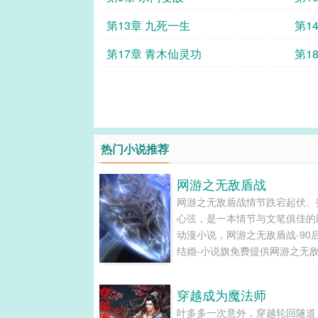
第13章 九死一生
第1
第17章 青木仙灵功
第1
热门小说推荐
网游之无敌盾战
网游之无敌盾战情节跌宕起伏、
心弦，是一本情节与文笔俱佳的
动漫小说，网游之无敌盾战-90
结婚-小说旗免费提供网游之无
最新清爽干净的文字章节在线阅
TXT下载。...
穿越成为魔法师
叶多多一次意外，穿越轮回隧道