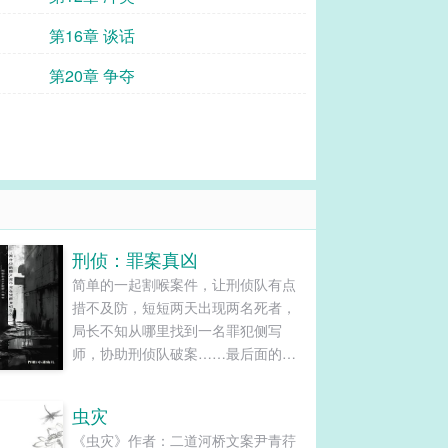
第16章 谈话
第20章 争夺
刑侦：罪案真凶
简单的一起割喉案件，让刑侦队有点
措不及防，短短两天出现两名死者，
局长不知从哪里找到一名罪犯侧写
师，协助刑侦队破案……最后面的调
查中突然发现在这些案件背后有一个
隐藏的案件，每个按键都会出现一些
虫灾
无关案件照片，后面发现这些无关案
《虫灾》作者：二道河桥文案尹青荇
情的照片，和一起悬案有关……......