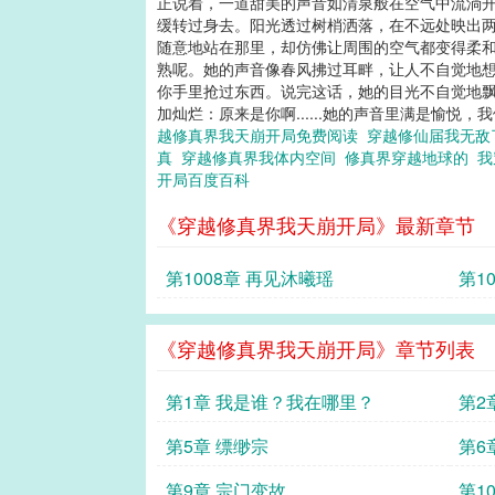
正说着，一道甜美的声音如清泉般在空气中流淌开
缓转过身去。阳光透过树梢洒落，在不远处映出
随意地站在那里，却仿佛让周围的空气都变得柔和
熟呢。她的声音像春风拂过耳畔，让人不自觉地想要
你手里抢过东西。说完这话，她的目光不自觉地飘
加灿烂：原来是你啊......她的声音里满是愉悦
越修真界我天崩开局免费阅读
穿越修仙届我无
真
穿越修真界我体内空间
修真界穿越地球的
我
开局百度百科
《穿越修真界我天崩开局》最新章节
第1008章 再见沐曦瑶
第1
《穿越修真界我天崩开局》章节列表
第1章 我是谁？我在哪里？
第2
第5章 缥缈宗
第6
第9章 宗门变故
第1