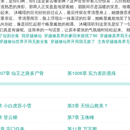
来，是你们啊，你们这是要去哪里啊？这声音里带着几分惊喜，几分熟稔
两道熟悉的身影。那两人正笑盈盈地望着她，眉眼间尽是温暖的笑意。细
起来。 沐曦瑶的目光轻轻掠过众人，最后停留在李清墨身上，她微微歪
亲近。 李清墨闻言，脸上浮现出一抹羞涩的红晕，她略显尴尬地笑了笑，声
向别处，像是回忆起那个略显尴尬的相遇。 沐曦瑶听到这里先是怔了一
，我们真是有缘呢。这简单的一句话里，让原本紧张的气氛顿时轻松起来。 顾子
敌了短剧合集
我穿越修仙
穿越修真界的爹回来接我了86
穿越修真界我天崩
穿越修仙世界开局无敌全集
穿越修仙界开局我无敌了
主角穿越修真界
007章 仙王之路多尸骨
第1006章 实力差距悬殊
章 小白虎苏小雪
第3章 天恒山救美？
章 登云梯
第7章 玉衡峰
0章 宗门任务
第11章 万宝阁