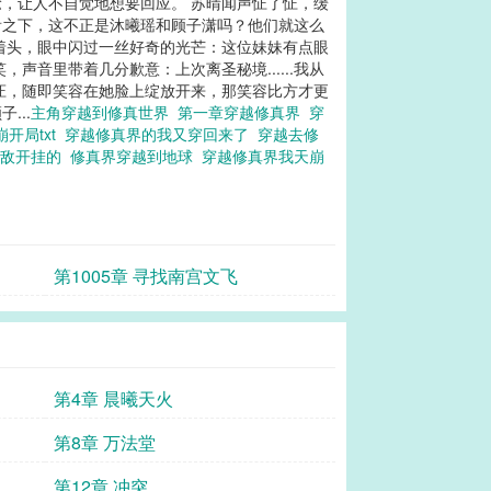
，让人不自觉地想要回应。 苏晴闻声怔了怔，缓
看之下，这不正是沐曦瑶和顾子潇吗？他们就这么
着头，眼中闪过一丝好奇的光芒：这位妹妹有点眼
音里带着几分歉意：上次离圣秘境......我从
怔，随即笑容在她脸上绽放开来，那笑容比方才更
...
主角穿越到修真世界
第一章穿越修真界
穿
开局txt
穿越修真界的我又穿回来了
穿越去修
无敌开挂的
修真界穿越到地球
穿越修真界我天崩
第1005章 寻找南宫文飞
第4章 晨曦天火
第8章 万法堂
第12章 冲突