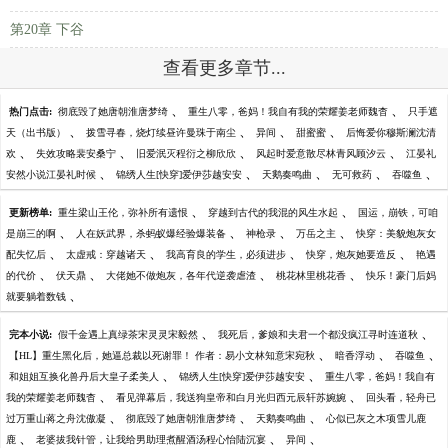
第20章 下谷
查看更多章节...
、
、
热门点击:
彻底毁了她唐朝淮唐梦绮
重生八零，爸妈！我自有我的荣耀姜老师魏杳
只手遮
、
、
、
、
天（出书版）
拨雪寻春，烧灯续昼许曼珠于南尘
异间
甜蜜蜜
后悔爱你穆斯澜沈清
、
、
、
、
欢
失效攻略裴安桑宁
旧爱泯灭程衍之柳欣欣
风起时爱意散尽林青风顾汐云
江晏礼
、
、
、
、
、
安然小说江晏礼时候
锦绣人生[快穿]爱伊莎越安安
天鹅奏鸣曲
无可救药
吞噬鱼
、
、
更新榜单:
重生梁山王伦，弥补所有遗恨
穿越到古代的我混的风生水起
国运，崩铁，可咱
、
、
、
、
是崩三的啊
人在妖武界，杀蚂蚁爆经验爆装备
神枪录
万岳之主
快穿：美貌炮灰女
、
、
、
、
配失忆后
太虚戒：穿越诸天
我高育良的学生，必须进步
快穿，炮灰她要造反
艳遇
、
、
、
、
的代价
伏天鼎
大佬她不做炮灰，各年代逆袭虐渣
桃花林里桃花香
快乐！豪门后妈
、
就要躺着数钱
、
、
完本小说:
假千金遇上真绿茶宋灵灵宋毅然
我死后，爹娘和夫君一个都没疯江寻时连道秋
、
、
、
【HL】重生黑化后，她逼总裁以死谢罪！ 作者：易小文林知意宋宛秋
暗香浮动
吞噬鱼
、
、
和姐姐互换化兽丹后大皇子柔美人
锦绣人生[快穿]爱伊莎越安安
重生八零，爸妈！我自有
、
、
我的荣耀姜老师魏杳
看见弹幕后，我送狗皇帝和白月光归西元辰轩苏婉婉
回头看，轻舟已
、
、
、
过万重山蒋之舟沈傲凝
彻底毁了她唐朝淮唐梦绮
天鹅奏鸣曲
心似已灰之木项雪儿鹿
、
、
、
鹿
老婆拔我针管，让我给男助理煮醒酒汤程心怡陆沉宴
异间