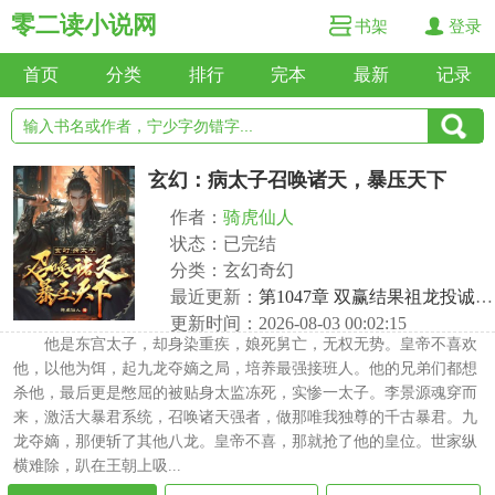
零二读小说网
书架
登录
首页
分类
排行
完本
最新
记录
玄幻：病太子召唤诸天，暴压天下
作者：
骑虎仙人
状态：已完结
分类：玄幻奇幻
最近更新：
第1047章 双赢结果祖龙投诚，隐秘上天夜闯寡妇门
更新时间：2026-08-03 00:02:15
他是东宫太子，却身染重疾，娘死舅亡，无权无势。皇帝不喜欢
他，以他为饵，起九龙夺嫡之局，培养最强接班人。他的兄弟们都想
杀他，最后更是憋屈的被贴身太监冻死，实惨一太子。李景源魂穿而
来，激活大暴君系统，召唤诸天强者，做那唯我独尊的千古暴君。九
龙夺嫡，那便斩了其他八龙。皇帝不喜，那就抢了他的皇位。世家纵
横难除，趴在王朝上吸...