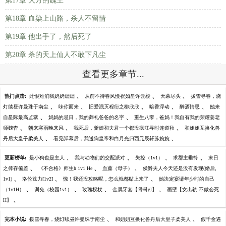
第17章 大方的魏王
第18章 血染上山路，杀人不留情
第19章 他出手了，然后死了
第20章 杀的天上仙人不敢下凡尘
查看更多章节...
、
、
、
热门点击:
此恨难消我奶奶烟烟
从前不待春风慢祝如星许云毅
天幕尽头
拨雪寻春，烧
、
、
、
、
、
灯续昼许曼珠于南尘
味你而来
旧爱泯灭程衍之柳欣欣
暗香浮动
醉酒情思
她来
、
、
自星际最高监狱
妈妈的忌日，我的葬礼爸爸的名字
重生八零，爸妈！我自有我的荣耀姜老
、
、
、
师魏杳
朝来寒雨晚来风
我死后，爹娘和夫君一个都没疯江寻时连道秋
和姐姐互换化兽
、
、
丹后大皇子柔美人
看见弹幕后，我送狗皇帝和白月光归西元辰轩苏婉婉
、
、
、
、
更新榜单:
是小狗也是主人
我与动物们的交配派对
失控（1v1）
求郡主垂怜
末日
、
、
、
之倖存偏差
《不合格》师生h 1v1 He
血藤（母子）
侯爵夫人今天还是没有发现(婚后,
、
、
、
1v1)
洛伦兹力[1v2]
惊！我还没攻略呢，怎么就都贴上来了
她决定宴请年少时的自己
、
、
、
、
（1v1H）
训兔（校园1v1）
玫瑰权杖
金属牙套【骨科gl】
画壁【女出轨 不做会死
、
H】
、
、
完本小说:
拨雪寻春，烧灯续昼许曼珠于南尘
和姐姐互换化兽丹后大皇子柔美人
假千金遇