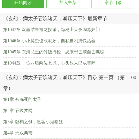
开始阅读
加入书架
章节目录
《玄幻：病太子召唤诸天，暴压天下》最新章节
第1047章 双赢结果祖龙投诚，隐秘上天夜闯寡妇门
第1046章 小小爬虫也敢呲牙，自私自利痛快活着
第1045章 东海龙王的讨饭行径，思来想去亲自去瞧瞧
第1044章 一位八境两位七境，心头故人已成菩萨
《玄幻：病太子召唤诸天，暴压天下》目录 第一页 （第1-100
章）
第1章 被冻死的太子
第2章 召唤罗网
第3章 卧榻之侧，岂容小鬼猖狂
第4章 无双典韦