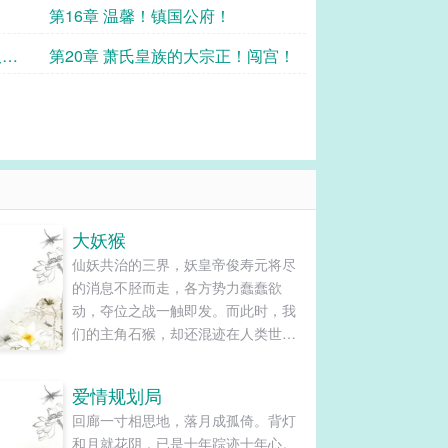
第16章 温馨！镇国公府！
双绝
第20章 萧氏皇族的大宗正！闯宫！
大妖猴
仙妖共治的三界，妖皇帝俊寿元将尽
的消息不胫而走，各方势力蠢蠢欲
动，夺位之战一触即发。而此时，我
们的主角石猴，却还混迹在人类世界
伪装成一个戏子，为了一日三餐和找
谁拜师学艺而苦恼……顺手推荐老书
爱情规划局
《大泼猴》，希望大家喜欢！...
回廊一寸相思地，落月成孤倚。背灯
和月就花阴，已是十年踪迹十年心。