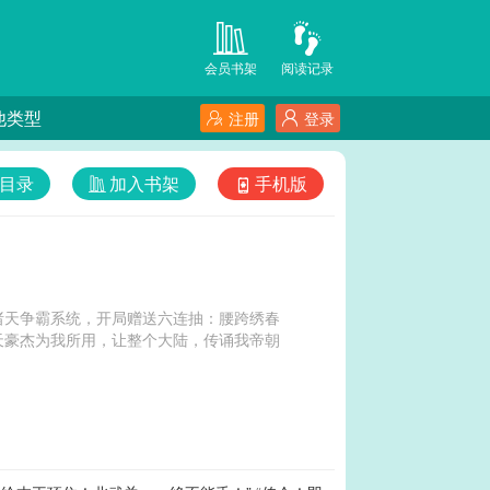
会员书架
阅读记录
他类型
注册
登录
目录
加入书架
手机版
诸天争霸系统，开局赠送六连抽：腰跨绣春
天豪杰为我所用，让整个大陆，传诵我帝朝