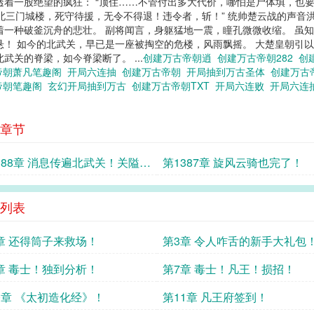
着一股绝望的疯狂： “顶住……不管付出多大代价，哪怕是尸体填，也要
、北三门城楼，死守待援，无令不得退！违令者，斩！” 统帅楚云战的声音
着一种破釜沉舟的悲壮。 副将闻言，身躯猛地一震，瞳孔微微收缩。 虽
！ 如今的北武关，早已是一座被掏空的危楼，风雨飘摇。 大楚皇朝引以为
关的脊梁，如今脊梁断了。 ...
创建万古帝朝逍
创建万古帝朝282
创
帝朝萧凡笔趣阁
开局六连抽
创建万古帝朝
开局抽到万古圣体
创建万古
帝朝笔趣阁
玄幻开局抽到万古
创建万古帝朝TXT
开局六连败
开局六连
章节
388章 消息传遍北武关！关隘陷
第1387章 旋风云骑也完了！
即？
列表
章 还得筒子来救场！
第3章 令人咋舌的新手大礼包
章 毒士！独到分析！
第7章 毒士！凡王！损招！
0章 《太初造化经》！
第11章 凡王府签到！