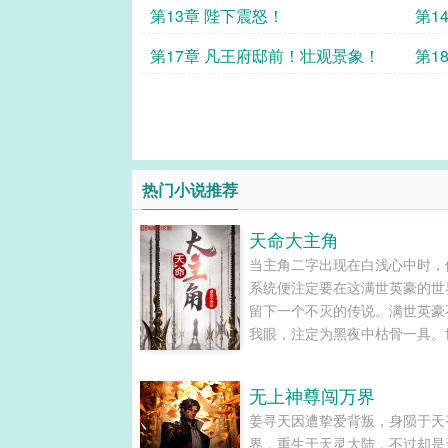
第13章 陛下震怒！
第1
第17章 凡王府邸前！壮观景象！
第1
家当
热门小说推荐
天命大主角
当主角二字出现在白浅心中时，
系统便注定要在这满世英豪的世
留下一个不灭的传说。满世英豪
我眼，注定为黑夜中枯骨一具。
强者千万数，唯我立于九霄之巅
枪依在，传奇不灭。主角，我白
无上神尊闯万界
定了。......
姜寻天因遭挚爱背叛，身陨于天
界，重生于天灵大陆，不过却是