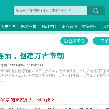
历史军事
网游竞技
科幻冒险
浪漫言情
耽美同人
其
立即阅读
章节
朝
连抽，创建万古帝朝
间：2026-08-07 18:41:09
萧皇朝没有任何背景的六皇子，萧凡本以为性命难保，幸好关键时刻开启
风丧胆的毒士贾诩，千变莫名墨玉麒麟……剑圣叶孤城……萧凡：召唤诸
..
89章 诸葛家来人！谈联姻？