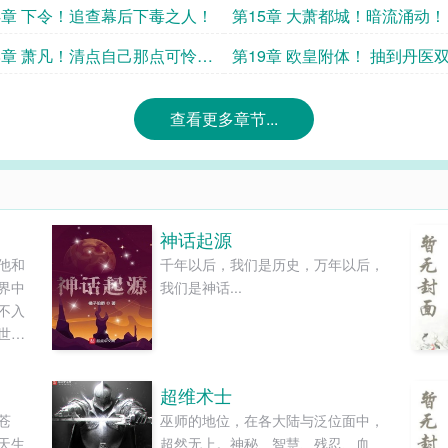
4章 下令！追查幕后下毒之人！
第15章 大萧都城！暗流涌动！
8章 萧凡！清点自己那点可怜的
第19章 欧皇附体！ 抽到丹医
！
之华佗！
查看更多章节...
神话起源
他和
千年以后，我们是历史，万年以后，
界中
我们是神话...
不入
世间
。长
浅做
超维术士
苍
巫师的地位，在各大陆与泛位面中，
天生
超然无上。神秘、智慧、残忍、血