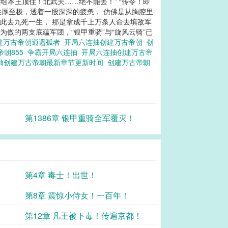
给本王顶住！北武关……绝不能丢！” “传令！即
洪厚至极，透着一股深深的疲惫， 仿佛是从胸腔里
知此去九死一生， 那是拿成千上万条人命去填敌军
傲的两支底蕴军团，“银甲重骑”与“旋风云骑”已
建万古帝朝逍遥孤者
开局六连抽创建万古帝朝
创
帝朝855
争霸开局六连抽
开局六连抽创建万古帝
抽创建万古帝朝最新章节更新时间
创建万古帝朝
第1386章 银甲重骑全军覆灭！
！
第4章 毒士！出世！
第8章 震惊小侍女！一百年！
第12章 凡王被下毒！传遍京都！