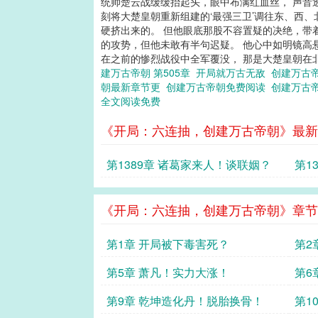
统帅楚云战缓缓抬起头，眼中布满红血丝， 声音透
刻将大楚皇朝重新组建的‘最强三卫’调往东、西
硬挤出来的。 但他眼底那股不容置疑的决绝，带
的攻势，但他未敢有半句迟疑。 他心中如明镜高悬
在之前的惨烈战役中全军覆没， 那是大楚皇朝在北武
建万古帝朝 第505章
开局就万古无敌
创建万古
朝最新章节更
创建万古帝朝免费阅读
创建万古
全文阅读免费
《开局：六连抽，创建万古帝朝》最新
第1389章 诸葛家来人！谈联姻？
第1
落在
《开局：六连抽，创建万古帝朝》章节
第1章 开局被下毒害死？
第2
第5章 萧凡！实力大涨！
第6
第9章 乾坤造化丹！脱胎换骨！
第1