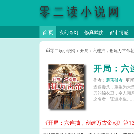
零二读小说网
首 页
玄幻奇幻
修真武侠
都市情感
零二读小说网
>
开局：六连抽，创建万古帝
开局：六
作者：
逍遥孤者
更新时
遭遇毒杀，重生为大
刀的锦衣卫，令人闻
之名者，证道永生…….
《开局：六连抽，创建万古帝朝》第13