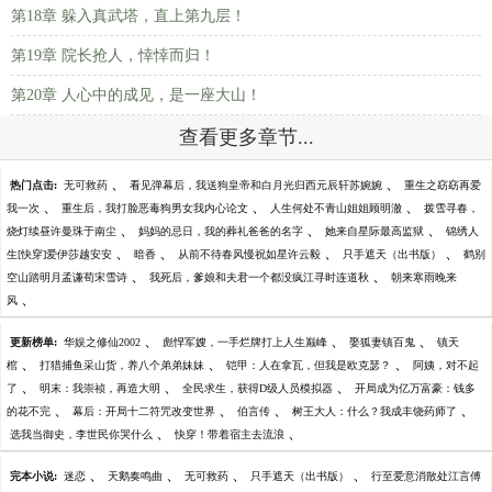
第18章 躲入真武塔，直上第九层！
第19章 院长抢人，悻悻而归！
第20章 人心中的成见，是一座大山！
查看更多章节...
、
、
热门点击:
无可救药
看见弹幕后，我送狗皇帝和白月光归西元辰轩苏婉婉
重生之窈窈再爱
、
、
、
我一次
重生后，我打脸恶毒狗男女我内心论文
人生何处不青山姐姐顾明澈
拨雪寻春，
、
、
、
烧灯续昼许曼珠于南尘
妈妈的忌日，我的葬礼爸爸的名字
她来自星际最高监狱
锦绣人
、
、
、
、
生[快穿]爱伊莎越安安
暗香
从前不待春风慢祝如星许云毅
只手遮天（出书版）
鹤别
、
、
空山踏明月孟谦荀宋雪诗
我死后，爹娘和夫君一个都没疯江寻时连道秋
朝来寒雨晚来
、
风
、
、
、
更新榜单:
华娱之修仙2002
彪悍军嫂，一手烂牌打上人生巅峰
娶狐妻镇百鬼
镇天
、
、
、
棺
打猎捕鱼采山货，养八个弟弟妹妹
铠甲：人在拿瓦，但我是欧克瑟？
阿姨，对不起
、
、
、
了
明末：我崇祯，再造大明
全民求生，获得D级人员模拟器
开局成为亿万富豪：钱多
、
、
、
、
的花不完
幕后：开局十二符咒改变世界
伯言传
树王大人：什么？我成丰饶药师了
、
、
选我当御史，李世民你哭什么
快穿！带着宿主去流浪
、
、
、
、
完本小说:
迷恋
天鹅奏鸣曲
无可救药
只手遮天（出书版）
行至爱意消散处江言傅