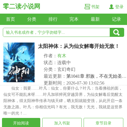
零二读小说网
书架
登录
首页
分类
排行
完本
最新
记录
太阳神体：从为仙女解毒开始无敌！
作者：
有木
状态：连载中
分类：玄幻奇幻
最近更新：
第1041章 邪族，不在无始圣宗！
更新时间：2026-07-30 13:02:56
仙女：我要……叶凡：仙女，你要什么？叶凡：当着佛祖的面，
仙女可不能乱来呀……叶凡加班猝死穿越异界，为仙女解毒后觉醒太
阳神体，得太阳神帝传承与镇天碑，晒太阳就能变强，从此开启一条
无敌之路。叶凡：你相信光吗？有光，我无敌！无光，我就是这世界
唯一的光！...
开始阅读
加入书架
章节目录