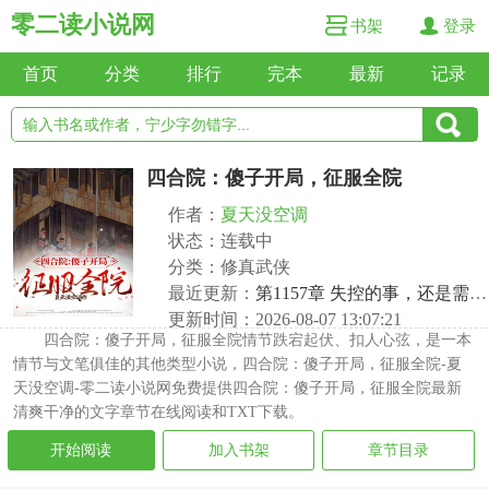
零二读小说网
书架
登录
首页
分类
排行
完本
最新
记录
四合院：傻子开局，征服全院
作者：
夏天没空调
状态：连载中
分类：修真武侠
最近更新：
第1157章 失控的事，还是需要失控的人去解决啊
更新时间：2026-08-07 13:07:21
四合院：傻子开局，征服全院情节跌宕起伏、扣人心弦，是一本
情节与文笔俱佳的其他类型小说，四合院：傻子开局，征服全院-夏
天没空调-零二读小说网免费提供四合院：傻子开局，征服全院最新
清爽干净的文字章节在线阅读和TXT下载。
开始阅读
加入书架
章节目录