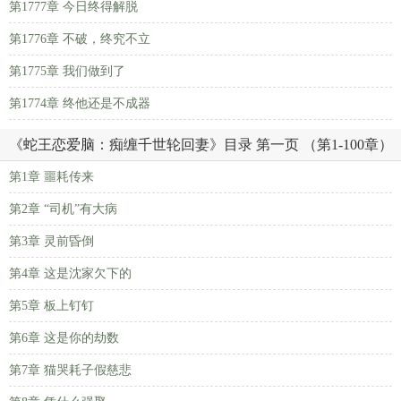
第1777章 今日终得解脱
第1776章 不破，终究不立
第1775章 我们做到了
第1774章 终他还是不成器
《蛇王恋爱脑：痴缠千世轮回妻》目录 第一页 （第1-100章）
第1章 噩耗传来
第2章 “司机”有大病
第3章 灵前昏倒
第4章 这是沈家欠下的
第5章 板上钉钉
第6章 这是你的劫数
第7章 猫哭耗子假慈悲