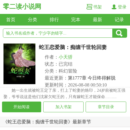
零二读小说网
书架
登录
首页
分类
排行
完本
最新
记录
蛇王恋爱脑：痴缠千世轮回妻
作者：
小天骄
状态：已完结
分类：科幻冒险
最近更新：
第1777章 今日终得解脱
更新时间：2026-08-08 00:50:10
她一出生就被蛇王定了亲，打上了蛇妻的烙印，24岁前被蛇王强
娶，爷爷说这是他们沈家欠蛇王的，只有嫁蛇王才能保命……...
开始阅读
加入书架
章节目录
《蛇王恋爱脑：痴缠千世轮回妻》最新章节