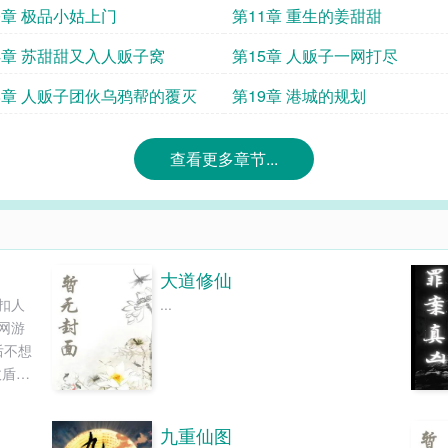
0章 极品小姑上门
第11章 重生的姜甜甜
4章 苏甜甜又入人贩子窝
第15章 人贩子一网打尽
8章 人贩子团伙乌鸦帮的覆灭
第19章 港城的规划
查看更多章节...
大道修仙
扣人
...
网游
后不想
敌盾战
读和
九重仙图