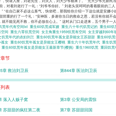
了，快请入座，刘老先生，刘夫人，刘大少爷都来了。” 元大少爷元新民
前，对着刘老行了一礼：“刘爷爷你好。” 刘老头笑呵呵的看着眼前的二人
。” “在自己家不必这么客气，快坐吧，那我给你介绍一下这位就是安娜
甜甜郑重的行了一个礼：“安神医，多谢你当日的救命之恩，若没有你就不会
，就不能见死不救，你不必放在心上。” 这时从门口走进来，五个男子一人
饥荒年代有空间txt
重生60饥荒成军嫂
重生六十年代饥荒记的
重生60
有空间
重生六零饥荒空间
女主角重生1959饥荒有空间
女主穿越到60
之饥荒年代的农妇刘兰
重生60饥荒年孤女是异能女王苏甜甜
重生60饥
小孤女
重生60饥荒年孤女是异能女王樱桃
重生六十年饥荒年代
重生饥
节
重生60饥荒年孤女是异能女王最新章节(樱挑)
重生1960饥荒
重回饥荒
新章节
45章 救治刘卫辰
第844章 医治刘卫辰
节列表
章 落入人贩子窝
第3章 公安局的震惊
章 苏甜甜的疯狂第二夜
第7章 苏甜甜回国