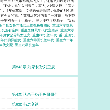
冷哼一声：“文烟都当妈的人了，还这么咋咋呼呼成
：“不错，元丫头回来了，霍大少快请入座。” 霍大
小姐，那年你车祸，文姻送你去医院，你吃的那个救
有今日的我。” 苏甜甜优雅的喝了一杯茶，放下茶
手里抱着一个小箱子。 霍大少指了指箱子：“安姑
饥荒年孤女是异能女王樱挑免费阅读
重回六零饥荒
年初饥荒有空间
重生之饥荒年代女主陈苏
重回六零
荒年孤女是异能女王完
重生60饥荒年代
重
重回饥
荒年代的异能女
重生六零回饥荒年代
重生六十年
年代女配
重生六零饥荒年
第843章 刘家长孙刘卫辰
第4章 认亲干妈干爸哥哥们
第8章 书房交谈