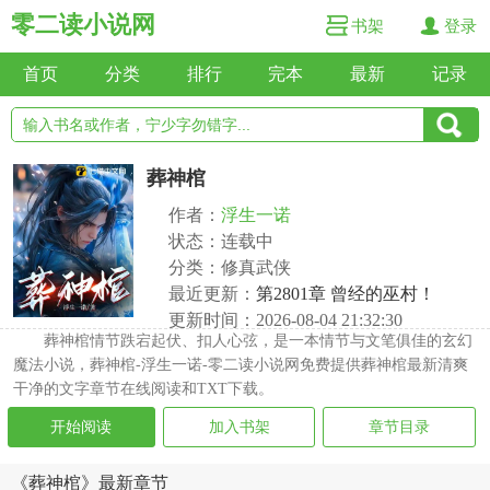
零二读小说网
书架
登录
首页
分类
排行
完本
最新
记录
葬神棺
作者：
浮生一诺
状态：连载中
分类：修真武侠
最近更新：
第2801章 曾经的巫村！
更新时间：2026-08-04 21:32:30
葬神棺情节跌宕起伏、扣人心弦，是一本情节与文笔俱佳的玄幻
魔法小说，葬神棺-浮生一诺-零二读小说网免费提供葬神棺最新清爽
干净的文字章节在线阅读和TXT下载。
开始阅读
加入书架
章节目录
《葬神棺》最新章节