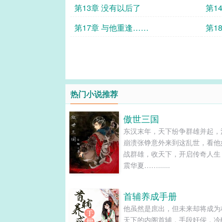
吗？
第13章 没有以后了
第1
第17章 与他重逢……
第1
热门小说推荐
傲世三国
东汉末年，天下纷争群雄并起，
崩溃张铮意外来到这乱世，看他
战群雄，收天下，开启传奇人生
震华夏……......
首辅养成手册
他虽然是庶出，但未来却将成为
天下的内阁首辅，手段奸佞，冷