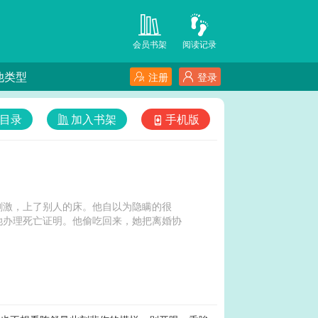
会员书架
阅读记录
他类型
注册
登录
目录
加入书架
手机版
刺激，上了别人的床。他自以为隐瞒的很
她办理死亡证明。他偷吃回来，她把离婚协