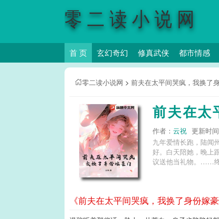
零二读小说网
首 页
玄幻奇幻
修真武侠
都市情感
零二读小说网
>
前夫在太平间哭疯，我换了
前夫在太
作者：
云祝
更新时间：2
九年爱情长跑，陆闻
好。白天陪她，晚上
议送他当礼物。……终
《前夫在太平间哭疯，我换了身份嫁豪门