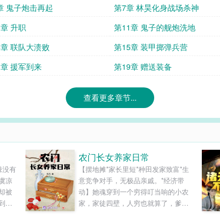
章 鬼子炮击再起
第7章 林昊化身战场杀神
0章 升职
第11章 鬼子的舰炮洗地
4章 联队大溃败
第15章 装甲掷弹兵营
8章 援军到来
第19章 赠送装备
查看更多章节...
农门长女养家日常
辣没有
【摆地摊*家长里短*种田发家致富*生
虞凉
意竞争对手，无极品亲戚。*经济带
却被
动】她魂穿到一个穷得叮当响的小农
到了
家，家徒四壁，人穷也就算了，爹娘
。东
拼命的生那么多孩子干嘛？连口温饱