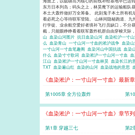
海面上，以硫磺岛为核心的前线补给基地早已运转
东方日本列岛；码头之上，林昊麾下的运输船队
本土大轰炸做好万全筹备。 此刻鬼子本土所有机
着必死之心等待联军登陆。 山林间隐秘跑道、九
行学徒、业余航空爱好者填补飞行员缺口，不分昼
截，只能眼睁睁看着联军轰炸机群自由穿梭天际，
山
血染山河图片
抗日血染山河
血染松沪一寸
么
血染青山
一寸山河一寸血的淞沪战争
血染
一寸山河一寸血笔趣阁
血染河山中国抗战
血染
什么
血染寸寸歌词
血染淞沪一寸山河一寸血
血
江山
血染淞沪一寸山河一寸血林昊
血染长江的
TXT
血染遍山红
血染的山河
血染战地的意思
《血染淞沪：一寸山河一寸血》最新章
第1005章 全方位轰炸
第1
《血染淞沪：一寸山河一寸血》章节列
第1章 穿越三七
第2