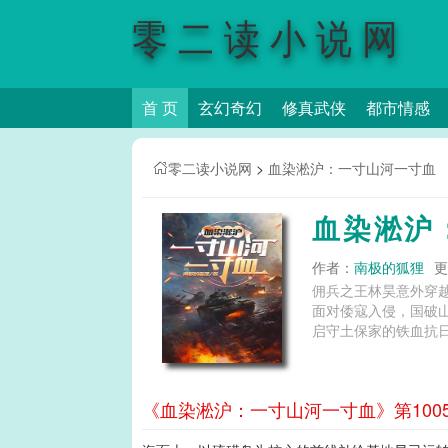
零二读小说网
首 页
玄幻奇幻
修真武侠
都市情感
零二读小说网
>
血染淞沪：一寸山河一寸血
血染淞沪
作者：
南极的狐狸
更
佣兵之王林昊意外穿
面对倭寇入侵，国破
启守土保家的铁血抗日之路.
《血染淞沪：一寸山河一寸血》第100