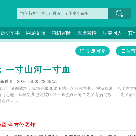
历史军事
网游竞技
科幻冒险
浪漫言情
耽美同人
其
立即阅读
章节
：一寸山河一寸血
新时间：2026-08-05 22:29:53
越37年魔都战场，成为果军88师下辖一名少校营长。泱泱华夏，八千里
山河之迹，我辈男儿岂能被区区三岛倭奴凌辱？为了背后的故土，为了后
......
5章 全方位轰炸