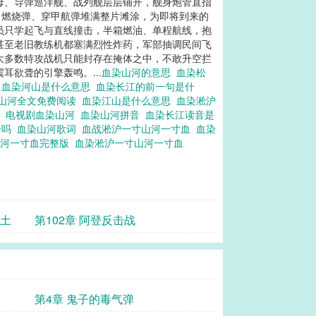
母、导弹巡洋舰、战列舰层层铺开，舰身炮管直指
、燃烧弹、穿甲航弹堆满整片滩涂，为即将到来的
员只学起飞与直线撞击，半箱燃油、单程航线，抱
甚至老旧教练机都塞满烈性炸药，军部抽调民间飞
大多数特攻战机只能封存在掩体之中，不敢升空拦
欲聋的引擎轰鸣。...
血染山河的意思
血染松
思
血染河山是什么意思
血染长江的前一句是什
山河全文免费阅读
血染江山是什么意思
血染淞沪
思
电视剧血染山河
血染山河拼音
血染长江读音是
语吗
血染山河歌词
血战淞沪一寸山河一寸血
血染
山河一寸血完整版
血染淞沪一寸山河一寸血
本土
第102章 阿登反击战
第4章 鬼子的毒气弹