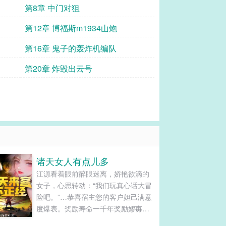
第8章 中门对狙
第12章 博福斯m1934山炮
第16章 鬼子的轰炸机编队
第20章 炸毁出云号
诸天女人有点儿多
江源看着眼前醉眼迷离，娇艳欲滴的
女子，心思转动：“我们玩真心话大冒
险吧。”…恭喜宿主您的客户妲己满意
度爆表。奖励寿命一千年奖励嫪毐大
法奖励现金一百亿奖励二向箔一枚奖