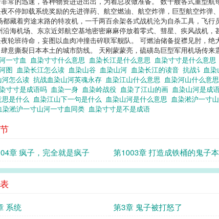
非常的迅速，各种物资进进出出，为着总攻做准备。 数十艘各式重型航
昼夜不停卸载系统奖励的先进弹药、航空燃油、航空炸弹，巨型航空炸弹
场都藏着穷途末路的特攻机，一千两百余架各式战机沦为自杀工具，飞行
州沿海机场、东京近郊航空基地密密麻麻停放着零式、彗星、疾风战机，
夜轮班待命，妄图以血肉冲撞击碎联军舰队。 可燃油储备捉襟见肘，绝
肆意撕裂日本本土的城市防线。 天刚蒙蒙亮，硫磺岛巨型军用机场传来震耳
山河一寸血
血染寸寸什么意思
血染长江是什么意思
血染寸寸是什么意
山河图
血染长江怎么读
血染山谷
血染山河
血染长江的读音
抗战讠血染
山河怎么读
抗战血染山河英魂永存
血染江山什么意思
血染河山什么意
染寸寸是成语吗
血染一身
血染岭战役
血染了江山的画
血染山河是成
意思是什么
血染江山下一句是什么
血染山河是什么意思
血染淞沪一寸
血染淞沪一寸山河一寸血同类
血染寸寸是不是成语
节
004章 疯子，完全就是疯子
第1003章 打造成铁桶的鬼子
表
章 系统
第3章 鬼子被打怒了