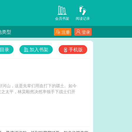
会员书架
阅读记录
他类型
注册
登录
目录
加入书架
手机版
大好河山，这是先辈们用血打下的疆土。如今
世之太平，林昊毅然决然率领手下战士们开