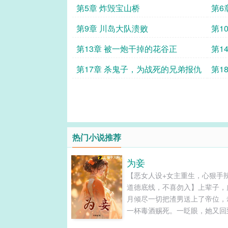
第5章 炸毁宝山桥
第6
第9章 川岛大队溃败
第1
第13章 被一炮干掉的花谷正
第1
第17章 杀鬼子，为战死的兄弟报仇
第1
热门小说推荐
为妾
【恶女人设+女主重生，心狠手
道德底线，不喜勿入】上辈子，
月倾尽一切把渣男送上了帝位，
一杯毒酒赐死。一眨眼，她又回
刚被渣男献宝给当朝太子的那天