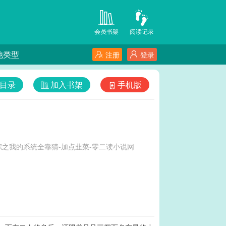
会员书架
阅读记录
他类型
注册
登录
目录
加入书架
手机版
之我的系统全靠猜-加点韭菜-零二读小说网