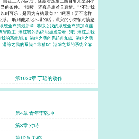
。 而在二人的身后，还跟着足足三四百名东星的小
的条件。 “啧啧！还真是患难见真情。” “不过我
以叫可乐，是因为有糖尿病？” “嘿嘿！要不这样
轻浮。 听到他如此不堪的话，洪兴的小弟顿时愤怒
的系统全靠猜最新章
港综之我的系统全靠猜加点韭
加点冒险王
港综我的系统能加点爱看书吧
港综之我
综我的系统能加
港综之我的系统能加点
港综之我
表
港综之我的系统全靠猜txt
港综之我的系统全靠
第1020章 丁瑶的动作
第4章 青年李乾坤
第8章 对峙
第12章 郑临