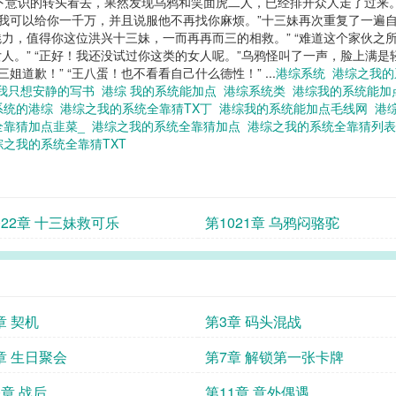
下意识的转头看去，果然发现乌鸦和笑面虎二人，已经排开众人走了过来
我可以给你一千万，并且说服他不再找你麻烦。”十三妹再次重复了一遍自己
，值得你这位洪兴十三妹，一而再再而三的相救。” “难道这个家伙之所
人。” “正好！我还没试过你这类的女人呢。”乌鸦怪叫了一声，脸上满是
姐道歉！” “王八蛋！也不看看自己什么德性！” ...
港综系统
港综之我
 我只想安静的写书
港综 我的系统能加点
港综系统类
港综我的系统能
系统的港综
港综之我的系统全靠猜TX丁
港综我的系统能加点毛线网
港
全靠猜加点韭菜_
港综之我的系统全靠猜加点
港综之我的系统全靠猜列
综之我的系统全靠猜TXT
022章 十三妹救可乐
第1021章 乌鸦闷骆驼
章 契机
第3章 码头混战
章 生日聚会
第7章 解锁第一张卡牌
0章 战后
第11章 意外偶遇