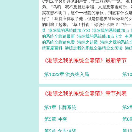
听到这个突如其来的声音，十三妹顿时一惊。 她
弟。 “乌鸦！我不想挑起争端，只是想带走可乐，
实在想不明白，这个一根筋的家伙，到底有什么魅力
好了！我答应你放了他，但是你也要答应做我的女
的叫嚷了起来。 “草！扑街！你说什么啊？” “给十三
菜
港综我的系统能加点txt
港综我的系统能加点
的系统全靠猜最新
港综我的系统能加点卡文
有
的系统全靠猜免费
港综之超级
港综之我的系统
猜百度百科
港综之我的系统全靠猜全文阅读
港
《港综之我的系统全靠猜》最新章节
第1023章 洪兴终入局
第1
《港综之我的系统全靠猜》章节列表
第1章 卡牌系统
第2
第5章 冲突
第6
第9章 仓库混战
第1