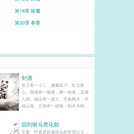
第16章 除魔
第20章 拳赛
剑酒
东土有一小二，腰佩双刀，红尘炼
心。西域有一痴僧，携一画笔，花满
人间。南山有一道士，手执桃木，符
镇山海。北地有一妖物，削木为棍，
龙啸九天。而中原，一书生放下了
书，背起了剑，悬了个酒壶，一步浩
回到驸马黑化前
然千里，一剑霜寒九州！......
文案：怀真是跌落枝头的失宠公主，