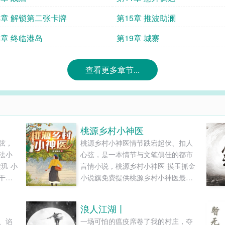
4章 解锁第二张卡牌
第15章 推波助澜
8章 终临港岛
第19章 城寨
查看更多章节...
桃源乡村小神医
弦，
桃源乡村小神医情节跌宕起伏、扣人
法小
心弦，是一本情节与文笔俱佳的都市
玑-小
言情小说，桃源乡村小神医-摸玉抓金-
干净
小说旗免费提供桃源乡村小神医最新
..
清爽干净的文字章节在线阅读和TXT
下载。...
浪人江湖丨
、谄
一场可怕的瘟疫席卷了我的村庄，夺