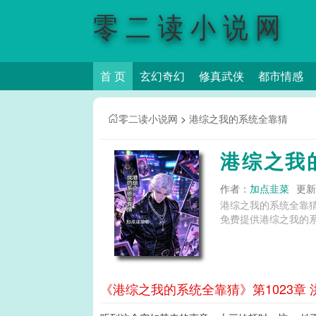
零二读小说网
首 页
玄幻奇幻
修真武侠
都市情感
零二读小说网
>
港综之我的系统全靠猜
港综之我
作者：
加点韭菜
更新时
港综之我的系统全靠
免费提供港综之我的系
《港综之我的系统全靠猜》第1023章