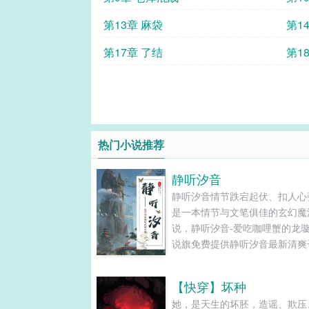
第13章 麻袋
第1
第17章 了结
第1
热门小说推荐
静听汐音
静听汐音情节跌宕起伏、扣人心
是一本情节与文笔俱佳的玄幻魔
说，静听汐音-爱吃咖哩蟹的龙璇
说旗免费提供静听汐音最新清爽
的文字章节在线阅读和TXT下载。.
【快穿】坏种
她，是天生的坏胚，造谣、欺压