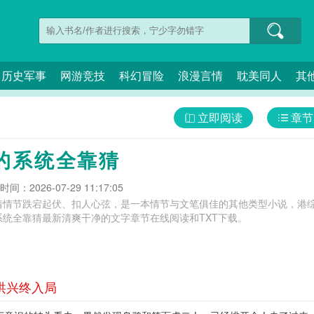
历史军事
网游竞技
科幻冒险
浪漫言情
耽美同人
其
立即阅读
章节
的系统全靠猜
间：2026-07-29 11:17:05
猜情节跌宕起伏、扣人心弦，是一本情节与文笔俱佳的其他类型小说，港综
统全靠猜最新清爽干净的文字章节在线阅读和TXT下载。
 洪兴终入局