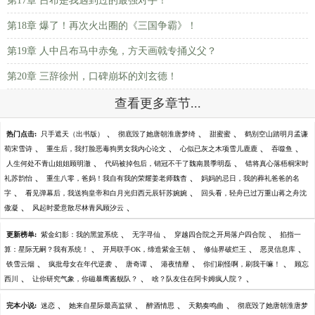
第17章 吕布是我遇到过的最强对手！
第18章 爆了！再次火出圈的《三国争霸》！
第19章 人中吕布马中赤兔，方天画戟专捅义父？
第20章 三辞徐州，口碑崩坏的刘玄德！
查看更多章节...
、
、
、
热门点击:
只手遮天（出书版）
彻底毁了她唐朝淮唐梦绮
甜蜜蜜
鹤别空山踏明月孟谦
、
、
、
、
荀宋雪诗
重生后，我打脸恶毒狗男女我内心论文
心似已灰之木项雪儿鹿鹿
吞噬鱼
、
、
人生何处不青山姐姐顾明澈
代码被掉包后，销冠不干了魏南晨季明磊
错将真心落梧桐宋时
、
、
礼苏韵怡
重生八零，爸妈！我自有我的荣耀姜老师魏杳
妈妈的忌日，我的葬礼爸爸的名
、
、
字
看见弹幕后，我送狗皇帝和白月光归西元辰轩苏婉婉
回头看，轻舟已过万重山蒋之舟沈
、
、
傲凝
风起时爱意散尽林青风顾汐云
、
、
、
更新榜单:
紫金幻影：我的黑篮系统
无字寻仙
穿越四合院之开局落户四合院
掐指一
、
、
、
、
算：星际无嗣？我有系统！
开局联手OK，缔造紫金王朝
修仙界破烂王
恶灵信息库
、
、
、
、
、
铁雪云烟
疯批母女在年代逆袭
唐奇谭
港夜情靡
你们刷怪啊，刷我干嘛！
顾忘
、
、
、
西川
让你研究气象，你磁暴鹰酱舰队？
啥？队友住在阿卡姆疯人院？
、
、
、
、
完本小说:
迷恋
她来自星际最高监狱
醉酒情思
天鹅奏鸣曲
彻底毁了她唐朝淮唐梦