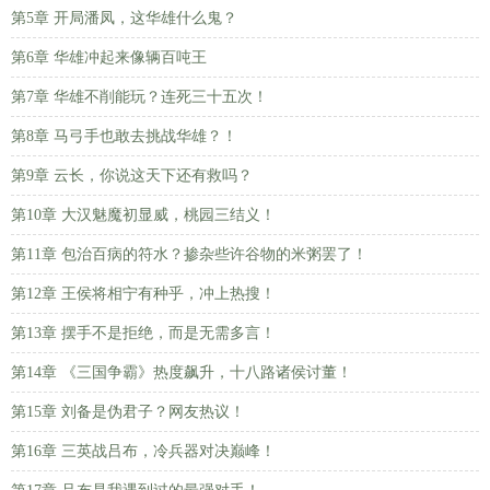
第5章 开局潘凤，这华雄什么鬼？
第6章 华雄冲起来像辆百吨王
第7章 华雄不削能玩？连死三十五次！
第8章 马弓手也敢去挑战华雄？！
第9章 云长，你说这天下还有救吗？
第10章 大汉魅魔初显威，桃园三结义！
第11章 包治百病的符水？掺杂些许谷物的米粥罢了！
第12章 王侯将相宁有种乎，冲上热搜！
第13章 摆手不是拒绝，而是无需多言！
第14章 《三国争霸》热度飙升，十八路诸侯讨董！
第15章 刘备是伪君子？网友热议！
第16章 三英战吕布，冷兵器对决巅峰！