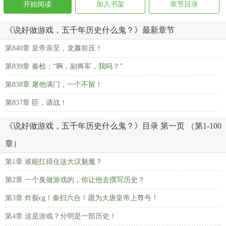
开始阅读
加入书架
章节目录
《说好做游戏，五千年历史什么鬼？》最新章节
第840章 皇帝亲至，龙纛前压！
第839章 秦桧：“啊，副将军，我吗？”
第838章 屠他满门，一个不留！
第837章 臣，请战！
《说好做游戏，五千年历史什么鬼？》目录 第一页 （第1-100
章）
第1章 谁能扛得住这大汉魅魔？
第2章 一个臭做游戏的，你让他去撰写历史？
第3章 炸裂cg！秦扫六合！愿为大唐皇帝上尊号！
第4章 这是游戏？分明是一部历史！