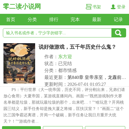
零二读小说网
书架
登录
首页
分类
排行
完本
最新
记录
说好做游戏，五千年历史什么鬼？
作者：
东方迎
状态：已完结
分类：都市情感
最近更新：
第840章 皇帝亲至，龙纛前压！
更新时间：2026-07-01 01:05:27
PS：平行世界（大一统帝国，历史不同，评分刚出来，兄弟们请
放心食用）大夏帝国，某游戏直播间内。画面一“既然游戏制作大赛
名单都是垃圾，那就玩最垃圾的那个，出来吧…！”“啥玩意？开局桃
园三结义，新手任务却是挽大厦之将倾，匡扶汉室？！”画面二“这个
比三国争霸还离谱，开局一个破碗，新手任务让我日月重开大统
天？！”“游戏作者...