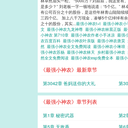
林卓然眉头一松。 “5000万？刘叔叔，我这里有。
是多少？” 刘老板一字一顿地说道：“5个亿。”
有公司百分之十的股份，是这些年林青山陆陆续续
三四个亿。 加上八千万现金，凑够5个亿绰绰有
之十的股份，其实...
最强小神农t×t
最强小神农
文
最强小神农九龙神尊
最强小神农林晨正版
最
小神农 第710章
最强小神农作者小手冰凉
最强小
农百度百科
最强小神农叶亲版
最强小神农唐昊
然
最强小神农全文免费阅读
最强小神农小琳琅
强小神农苏杨
最强小神农林天
乡村最强小神农
然全文免费阅读
最强小神农esp免费全本
最强
《最强小神农》最新章节
第3042章 爸妈送你的大礼
第3
《最强小神农》章节列表
第1章 秘密武器
第2
第5章 无敌香
第6