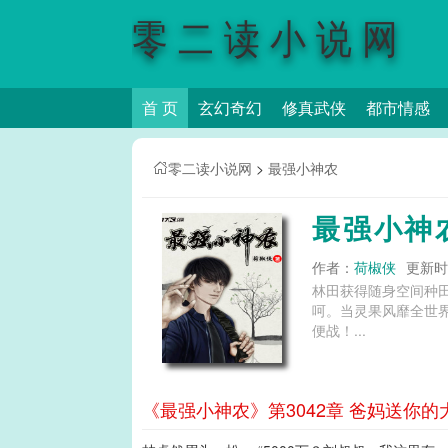
零二读小说网
首 页
玄幻奇幻
修真武侠
都市情感
零二读小说网
>
最强小神农
最强小神
作者：
荷椒侠
更新时间
林田获得随身空间种
呵。当灵果风靡全世
便战！...
《最强小神农》第3042章 爸妈送你的