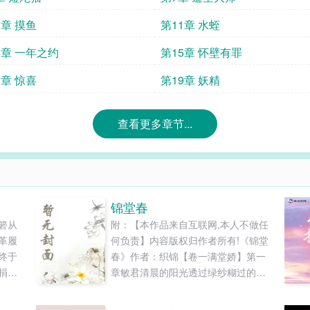
0章 摸鱼
第11章 水蛭
4章 一年之约
第15章 怀壁有罪
8章 惊喜
第19章 妖精
查看更多章节...
锦堂春
箬从
附：【本作品来自互联网,本人不做任
革履
何负责】内容版权归作者所有!《锦堂
终于
春》作者：织锦【卷一满堂娇】第一
捐
章敏君清晨的阳光透过绿纱糊过的窗
继承
户，照在水红帐子上，泛着迷糊不清
这个
的光晕。窗外有一丛密密的竹子，从