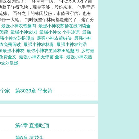
这么为难了。” 林卓然一愣。 “不是5000万？那
但他脑子转得飞快，现金不够，股份来凑。 他手里还
笔账。 百分之十的林氏股份，市值保守估计也有
净赚一大笔。 到时候整个林氏都是他的了，这百分
农
最强小神农笔趣阁
最强小神农苏扬在线阅读全
费阅读
最强小神农txt
最强小神农 小手冰凉
最强
强小神农苏扬顶点
最强小神农荷椒侠
最强小神
神农免费阅读
最强小神农林青
最强小神农刘浩
源最强小神农
最强小神农主角林田笔趣阁
乡村最
农免费全文
最强小神农无弹窗 全本
最强小神农浩
神农刘浩燃
这个家
第3039章 平安符
第4章 直播吃翔
第8章 拔花生