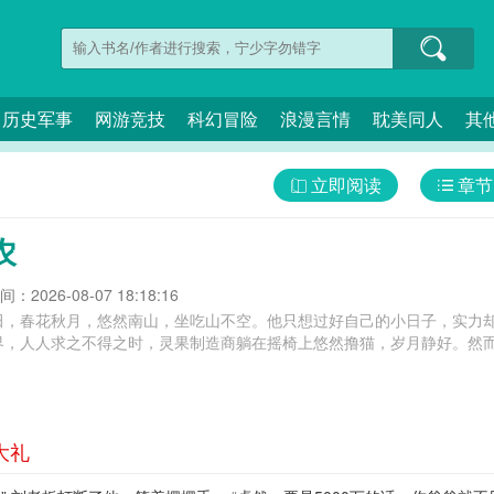
历史军事
网游竞技
科幻冒险
浪漫言情
耽美同人
其
立即阅读
章节
农
：2026-08-07 18:18:16
田，春花秋月，悠然南山，坐吃山不空。他只想过好自己的小日子，实力
界，人人求之不得之时，灵果制造商躺在摇椅上悠然撸猫，岁月静好。然
大礼