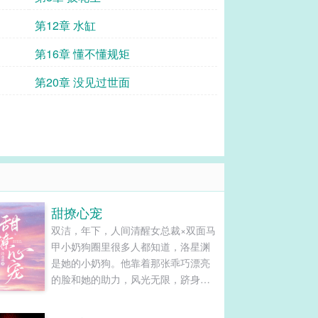
第12章 水缸
第16章 懂不懂规矩
第20章 没见过世面
甜撩心宠
双洁，年下，人间清醒女总裁×双面马
甲小奶狗圈里很多人都知道，洛星渊
是她的小奶狗。他靠着那张乖巧漂亮
的脸和她的助力，风光无限，跻身顶
流。而只有她知道，他蹩脚的演技不
仅仅在屏幕上，也无时不刻应用在与