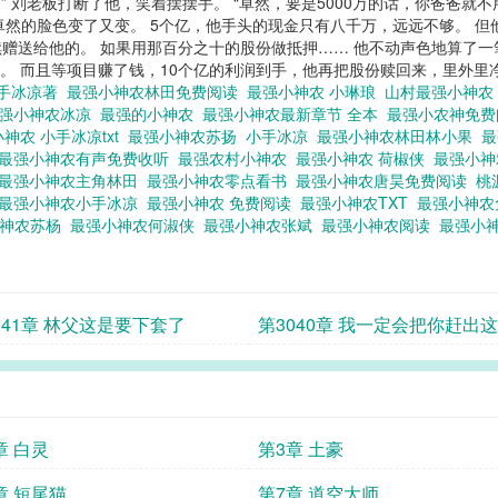
” 刘老板打断了他，笑着摆摆手。 “卓然，要是5000万的话，你爸爸就不用
 林卓然的脸色变了又变。 5个亿，他手头的现金只有八千万，远远不够。 
赠送给他的。 如果用那百分之十的股份做抵押…… 他不动声色地算了一
余。 而且等项目赚了钱，10个亿的利润到手，他再把股份赎回来，里外里
小手冰凉著
最强小神农林田免费阅读
最强小神农 小琳琅
山村最强小神
强小神农冰凉
最强的小神农
最强小神农最新章节 全本
最强小农神免
神农 小手冰凉txt
最强小神农苏扬
小手冰凉
最强小神农林田林小果
最
最强小神农有声免费收听
最强农村小神农
最强小神农 荷椒侠
最强小
最强小神农主角林田
最强小神农零点看书
最强小神农唐昊免费阅读
桃
最强小神农小手冰凉
最强小神农 免费阅读
最强小神农TXT
最强小神
小神农苏杨
最强小神农何淑侠
最强小神农张斌
最强小神农阅读
最强小
041章 林父这是要下套了
第3040章 我一定会把你赶出
章 白灵
第3章 土豪
章 短尾猫
第7章 道空大师