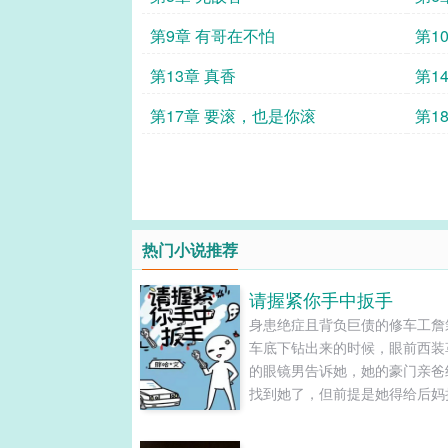
第9章 有哥在不怕
第1
第13章 真香
第1
第17章 要滚，也是你滚
第1
热门小说推荐
请握紧你手中扳手
身患绝症且背负巨债的修车工詹
车底下钻出来的时候，眼前西装
的眼镜男告诉她，她的豪门亲爸
找到她了，但前提是她得给后妈
肾，并且不能对哥哥姐姐妹妹的
权存有妄想。 当时，詹箬看着