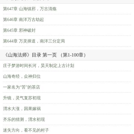
第647章 山海镇邪，万古清殇
第646章 南洋万古劫起
第645章 邪神破封
第644章 万灵择道，南洋三分定局
《山海法师》目录 第一页 （第1-100章）
庄子梦游时间长河，昊天制定上古计划
山海奇经，众神归位
一家名为“苦”的茶店
升镜，灵气复苏初现
渭水大涨，因果嫁祸
齐乐的猜测，渭水初现
迷失方向，看不见的村子