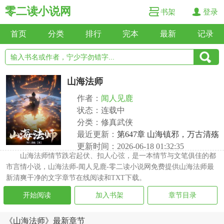
零二读小说网
书架
登录
首页
分类
排行
完本
最新
记录
山海法师
作者：
闻人见鹿
状态：连载中
分类：修真武侠
最近更新：
第647章 山海镇邪，万古清殇
更新时间：2026-06-18 01:32:35
山海法师情节跌宕起伏、扣人心弦，是一本情节与文笔俱佳的都
市言情小说，山海法师-闻人见鹿-零二读小说网免费提供山海法师最
新清爽干净的文字章节在线阅读和TXT下载。
开始阅读
加入书架
章节目录
《山海法师》最新章节