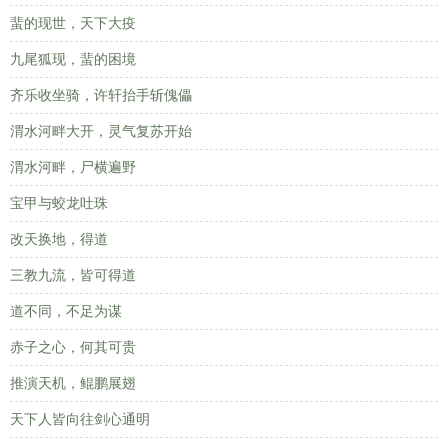
蜚的现世，天下大疫
九尾狐现，蜚的困境
齐乐收坐骑，许轩抬手斩傀儡
渭水河畔大开，灵气复苏开始
渭水河畔，尸横遍野
宝甲与蛟龙吐珠
改天换地，得道
三教九流，皆可得道
道不同，不足为谋
赤子之心，何其可贵
推演天机，鲲鹏展翅
天下人皆向往剑心通明