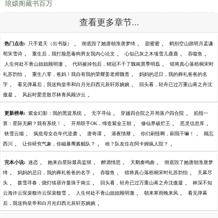
琅嬛阁藏书百万
查看更多章节...
、
、
、
热门点击:
只手遮天（出书版）
彻底毁了她唐朝淮唐梦绮
甜蜜蜜
鹤别空山踏明月孟谦
、
、
、
、
荀宋雪诗
重生后，我打脸恶毒狗男女我内心论文
心似已灰之木项雪儿鹿鹿
吞噬鱼
、
、
人生何处不青山姐姐顾明澈
代码被掉包后，销冠不干了魏南晨季明磊
错将真心落梧桐宋时
、
、
礼苏韵怡
重生八零，爸妈！我自有我的荣耀姜老师魏杳
妈妈的忌日，我的葬礼爸爸的名
、
、
字
看见弹幕后，我送狗皇帝和白月光归西元辰轩苏婉婉
回头看，轻舟已过万重山蒋之舟沈
、
、
傲凝
风起时爱意散尽林青风顾汐云
、
、
、
更新榜单:
紫金幻影：我的黑篮系统
无字寻仙
穿越四合院之开局落户四合院
掐指一
、
、
、
、
算：星际无嗣？我有系统！
开局联手OK，缔造紫金王朝
修仙界破烂王
恶灵信息库
、
、
、
、
、
铁雪云烟
疯批母女在年代逆袭
唐奇谭
港夜情靡
你们刷怪啊，刷我干嘛！
顾忘
、
、
、
西川
让你研究气象，你磁暴鹰酱舰队？
啥？队友住在阿卡姆疯人院？
、
、
、
、
完本小说:
迷恋
她来自星际最高监狱
醉酒情思
天鹅奏鸣曲
彻底毁了她唐朝淮唐梦
、
、
、
、
绮
妈妈的忌日，我的葬礼爸爸的名字
吞噬鱼
错将真心落梧桐宋时礼苏韵怡
天幕尽
、
、
、
头
拨雪寻春，烧灯续昼许曼珠于南尘
回头看，轻舟已过万重山蒋之舟沈傲凝
林深不知
、
、
、
云海许云琛裴馥许云琛裴馥雪
人生何处不青山姐姐顾明澈
朝来寒雨晚来风
看见弹幕
、
后，我送狗皇帝和白月光归西元辰轩苏婉婉