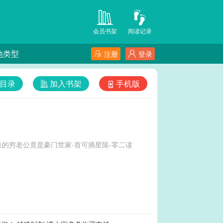
会员书架
阅读记录
他类型
注册
登录
目录
加入书架
手机版
的穷老公竟是豪门世家-首可摘星陈-零二读