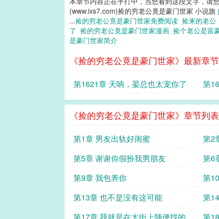
本章节内容正在手打中，当您看到这段文字，请
(www.ixs7.com)捡的穷老公竟是豪门世家 小说旗
...
捡的穷老公竟是豪门世家免费阅读
捡来的老
了
捡的穷老公竟是豪门世家漫画
捡个老公是富
是豪门世家简介
《捡的穷老公竟是豪门世家》最新章节
第1621章 天呐，晏总也太宠你了
第1
了
《捡的穷老公竟是豪门世家》章节列表
第1章 男友出轨好闺蜜
第2
第5章 谢谢你假扮我男朋友
第6
第9章 我包养你
第1
第13章 也不是没有这可能
第1
第17章 我就是在大街上随便找的男
第1