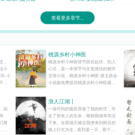
查看更多章节...
桃源乡村小神医
弦，
桃源乡村小神医情节跌宕起伏、扣人
法小
心弦，是一本情节与文笔俱佳的都市
玑-小
言情小说，桃源乡村小神医-摸玉抓金-
干净
小说旗免费提供桃源乡村小神医最新
..
清爽干净的文字章节在线阅读和TXT
下载。...
浪人江湖丨
、谄
一场可怕的瘟疫席卷了我的村庄，夺
肉
走了所有人的生命，唯独我侥幸存活
们身
下来。在那场灾难后我便来到附近的
……
镇上行乞为生...直到某一天，那个剑