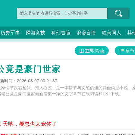
历史军事
网游竞技
科幻冒险
浪漫言情
耽美同人
其
立即阅读
章节
公竟是豪门世家
新时间：2026-08-07 00:21:37
世家情节跌宕起伏、扣人心弦，是一本情节与文笔俱佳的其他类型小说，捡
穷老公竟是豪门世家最新清爽干净的文字章节在线阅读和TXT下载。
章 天呐，晏总也太宠你了