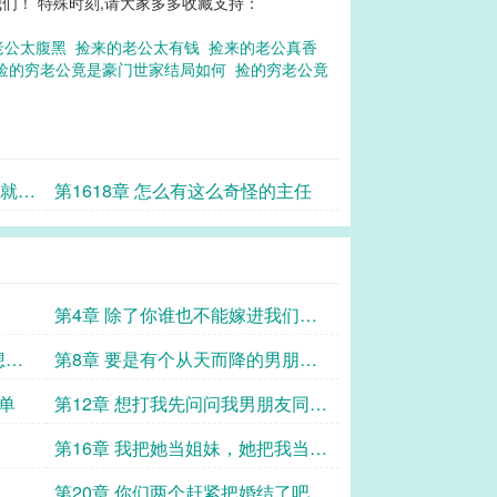
们！ 特殊时刻,请大家多多收藏支持：
老公太腹黑
捡来的老公太有钱
捡来的老公真香
捡的穷老公竟是豪门世家结局如何
捡的穷老公竟
她就好
第1618章 怎么有这么奇怪的主任
第4章 除了你谁也不能嫁进我们晏
家
想当
第8章 要是有个从天而降的男朋友
就好了
单
第12章 想打我先问问我男朋友同不
同意
第16章 我把她当姐妹，她把我当傻
子
第20章 你们两个赶紧把婚结了吧