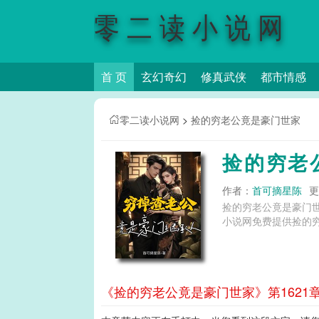
零二读小说网
首 页
玄幻奇幻
修真武侠
都市情感
零二读小说网
>
捡的穷老公竟是豪门世家
捡的穷老
作者：
首可摘星陈
更
捡的穷老公竟是豪门
小说网免费提供捡的
《捡的穷老公竟是豪门世家》第1621