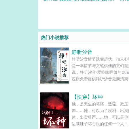
朋友
热门小说推荐
静听汐音
静听汐音情节跌宕起伏、扣人心
是一本情节与文笔俱佳的玄幻魔
说，静听汐音-爱吃咖哩蟹的龙璇
说旗免费提供静听汐音最新清爽
的文字章节在线阅读和TXT下载。.
【快穿】坏种
她，是天生的坏胚，造谣、欺压
媚……她，可以为了权利，出卖
体，出卖尊严……她，可以是你
边满肚子坏心眼的任何一个人！