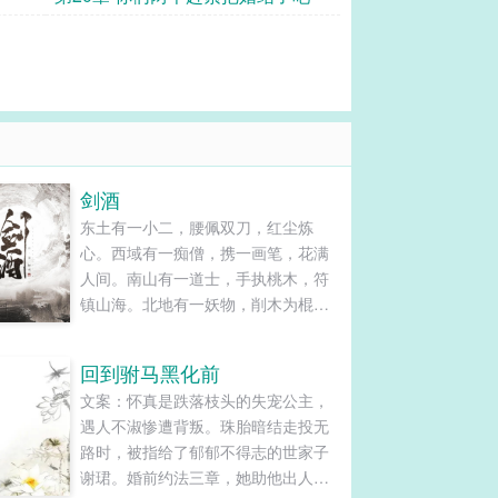
剑酒
东土有一小二，腰佩双刀，红尘炼
心。西域有一痴僧，携一画笔，花满
人间。南山有一道士，手执桃木，符
镇山海。北地有一妖物，削木为棍，
龙啸九天。而中原，一书生放下了
书，背起了剑，悬了个酒壶，一步浩
回到驸马黑化前
然千里，一剑霜寒九州！......
文案：怀真是跌落枝头的失宠公主，
遇人不淑惨遭背叛。珠胎暗结走投无
路时，被指给了郁郁不得志的世家子
谢珺。婚前约法三章，她助他出人头