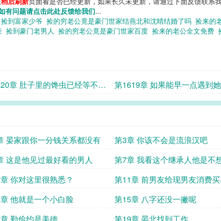
您
稍后刷新
页面看是否已经更新，如果长久未更新，请通过下面反馈联系我
如有问题请点击此处反馈给我们
...
公
捡到富家少爷
捡的穷老公竟是豪门世家结燕北和沈晴结婚了吗
捡来的
豪
捡到豪门老男人
捡的穷老公竟是豪门世家百度
捡来的老公全文免费
620章 肚子里的馋虫已经等不及
第1619章 如果能早一点遇到
了
章 晏家跟你一分钱关系都没有
第3章 你该不会是流浪汉吧
章 这是他见过最好看的男人
第7章 我看这个继承人他是不
了
0章 你对这里很熟悉？
第11章 前男友给现男友消费买
4章 他就是一个小白脸
第15章 八字还没一撇呢
8章 勤俭约是美德
第19章 晏北找到工作