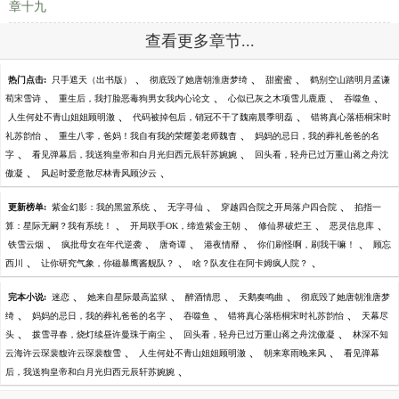
章十九
查看更多章节...
、
、
、
热门点击:
只手遮天（出书版）
彻底毁了她唐朝淮唐梦绮
甜蜜蜜
鹤别空山踏明月孟谦
、
、
、
、
荀宋雪诗
重生后，我打脸恶毒狗男女我内心论文
心似已灰之木项雪儿鹿鹿
吞噬鱼
、
、
人生何处不青山姐姐顾明澈
代码被掉包后，销冠不干了魏南晨季明磊
错将真心落梧桐宋时
、
、
礼苏韵怡
重生八零，爸妈！我自有我的荣耀姜老师魏杳
妈妈的忌日，我的葬礼爸爸的名
、
、
字
看见弹幕后，我送狗皇帝和白月光归西元辰轩苏婉婉
回头看，轻舟已过万重山蒋之舟沈
、
、
傲凝
风起时爱意散尽林青风顾汐云
、
、
、
更新榜单:
紫金幻影：我的黑篮系统
无字寻仙
穿越四合院之开局落户四合院
掐指一
、
、
、
、
算：星际无嗣？我有系统！
开局联手OK，缔造紫金王朝
修仙界破烂王
恶灵信息库
、
、
、
、
、
铁雪云烟
疯批母女在年代逆袭
唐奇谭
港夜情靡
你们刷怪啊，刷我干嘛！
顾忘
、
、
、
西川
让你研究气象，你磁暴鹰酱舰队？
啥？队友住在阿卡姆疯人院？
、
、
、
、
完本小说:
迷恋
她来自星际最高监狱
醉酒情思
天鹅奏鸣曲
彻底毁了她唐朝淮唐梦
、
、
、
、
绮
妈妈的忌日，我的葬礼爸爸的名字
吞噬鱼
错将真心落梧桐宋时礼苏韵怡
天幕尽
、
、
、
头
拨雪寻春，烧灯续昼许曼珠于南尘
回头看，轻舟已过万重山蒋之舟沈傲凝
林深不知
、
、
、
云海许云琛裴馥许云琛裴馥雪
人生何处不青山姐姐顾明澈
朝来寒雨晚来风
看见弹幕
、
后，我送狗皇帝和白月光归西元辰轩苏婉婉