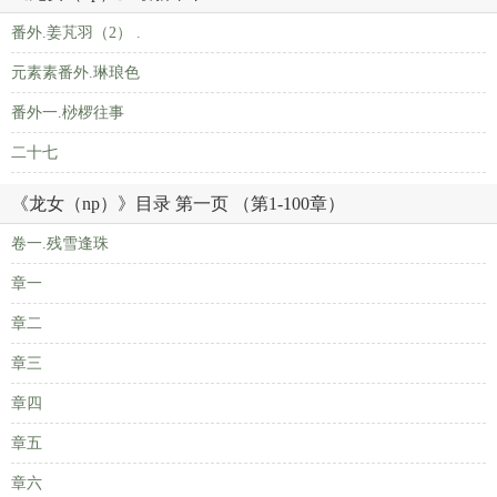
番外.姜芃羽（2） .
元素素番外.琳琅色
番外一.桫椤往事
二十七
《龙女（np）》目录 第一页 （第1-100章）
卷一.残雪逢珠
章一
章二
章三
章四
章五
章六