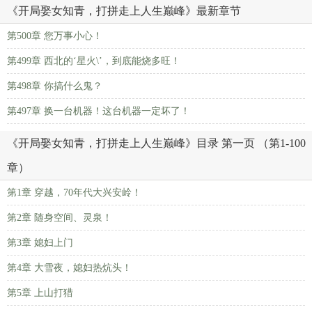
《开局娶女知青，打拼走上人生巅峰》最新章节
第500章 您万事小心！
第499章 西北的‘星火\’，到底能烧多旺！
第498章 你搞什么鬼？
第497章 换一台机器！这台机器一定坏了！
《开局娶女知青，打拼走上人生巅峰》目录 第一页 （第1-100
章）
第1章 穿越，70年代大兴安岭！
第2章 随身空间、灵泉！
第3章 媳妇上门
第4章 大雪夜，媳妇热炕头！
第5章 上山打猎