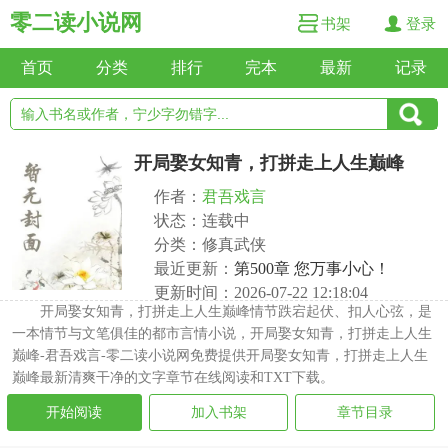
零二读小说网
书架
登录
首页
分类
排行
完本
最新
记录
开局娶女知青，打拼走上人生巅峰
作者：
君吾戏言
状态：连载中
分类：修真武侠
最近更新：
第500章 您万事小心！
更新时间：2026-07-22 12:18:04
开局娶女知青，打拼走上人生巅峰情节跌宕起伏、扣人心弦，是
一本情节与文笔俱佳的都市言情小说，开局娶女知青，打拼走上人生
巅峰-君吾戏言-零二读小说网免费提供开局娶女知青，打拼走上人生
巅峰最新清爽干净的文字章节在线阅读和TXT下载。
开始阅读
加入书架
章节目录