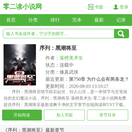
零二读小说网
书架
登录
首页
分类
排行
完本
最新
记录
序列：黑潮将至
作者：
落榜美术生
状态：连载中
分类：修真武侠
最近更新：
第750章 为什么会有两条龙？
更新时间：2026-08-03 13:10:27
序列：黑潮将至情节跌宕起伏、扣人心弦，是一本情节与文笔俱
佳的玄幻魔法小说，序列：黑潮将至-落榜美术生-零二读小说网免费
提供序列：黑潮将至最新清爽干净的文字章节在线阅读和TXT下载。
开始阅读
加入书架
章节目录
《序列：黑潮将至》最新章节