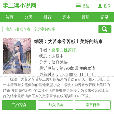
零二读小说网
书架
登录
首页
分类
排行
完本
最新
记录
综漫：为苦来兮苦献上美好的结束
作者：
夏限白桃苏打
状态：连载中
分类：修真武侠
最近更新：
第390章 常住的邀请
更新时间：2026-08-06 11:51:41
综漫：为苦来兮苦献上美好的结束情节跌宕起伏、扣人心弦，是
一本情节与文笔俱佳的其他类型小说，综漫：为苦来兮苦献上美好的
结束-夏限白桃苏打-零二读小说网免费提供综漫：为苦来兮苦献上美
好的结束最新清爽干净的文字章节在线阅读和TXT下载。
开始阅读
加入书架
章节目录