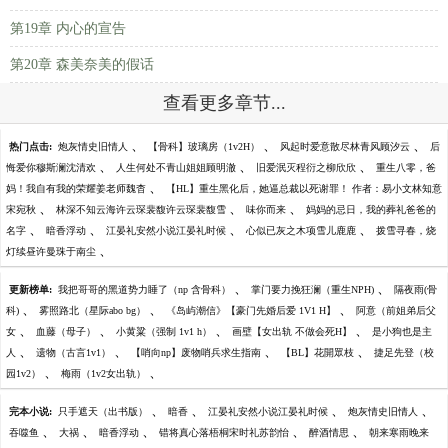
第19章 内心的宣告
第20章 森美奈美的假话
查看更多章节...
、
、
、
热门点击:
炮灰情史旧情人
【骨科】玻璃房（1v2H）
风起时爱意散尽林青风顾汐云
后
、
、
、
悔爱你穆斯澜沈清欢
人生何处不青山姐姐顾明澈
旧爱泯灭程衍之柳欣欣
重生八零，爸
、
妈！我自有我的荣耀姜老师魏杳
【HL】重生黑化后，她逼总裁以死谢罪！ 作者：易小文林知意
、
、
、
宋宛秋
林深不知云海许云琛裴馥许云琛裴馥雪
味你而来
妈妈的忌日，我的葬礼爸爸的
、
、
、
、
名字
暗香浮动
江晏礼安然小说江晏礼时候
心似已灰之木项雪儿鹿鹿
拨雪寻春，烧
、
灯续昼许曼珠于南尘
、
、
更新榜单:
我把哥哥的黑道势力睡了（np 含骨科）
掌门要力挽狂澜（重生NPH)
隔夜雨(骨
、
、
、
科)
雾照路北（星际abo bg）
《岛屿潮信》【豪门先婚后爱 1V1 H】
阿意（前姐弟后父
、
、
、
、
女
血藤（母子）
小黄粱（强制 1v1 h）
画壁【女出轨 不做会死H】
是小狗也是主
、
、
、
、
人
遗物（古言1v1）
【哨向np】废物哨兵求生指南
【BL】花開眾枝
捷足先登（校
、
、
园1v2）
梅雨（1v2女出轨）
、
、
、
、
完本小说:
只手遮天（出书版）
暗香
江晏礼安然小说江晏礼时候
炮灰情史旧情人
、
、
、
、
、
吞噬鱼
大祸
暗香浮动
错将真心落梧桐宋时礼苏韵怡
醉酒情思
朝来寒雨晚来