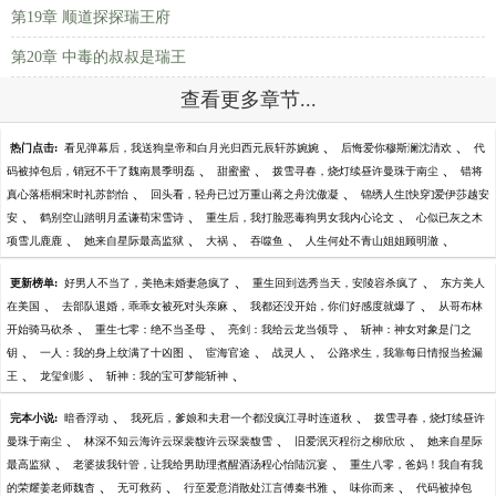
第19章 顺道探探瑞王府
第20章 中毒的叔叔是瑞王
查看更多章节...
、
、
热门点击:
看见弹幕后，我送狗皇帝和白月光归西元辰轩苏婉婉
后悔爱你穆斯澜沈清欢
代
、
、
、
码被掉包后，销冠不干了魏南晨季明磊
甜蜜蜜
拨雪寻春，烧灯续昼许曼珠于南尘
错将
、
、
真心落梧桐宋时礼苏韵怡
回头看，轻舟已过万重山蒋之舟沈傲凝
锦绣人生[快穿]爱伊莎越安
、
、
、
安
鹤别空山踏明月孟谦荀宋雪诗
重生后，我打脸恶毒狗男女我内心论文
心似已灰之木
、
、
、
、
、
项雪儿鹿鹿
她来自星际最高监狱
大祸
吞噬鱼
人生何处不青山姐姐顾明澈
、
、
更新榜单:
好男人不当了，美艳未婚妻急疯了
重生回到选秀当天，安陵容杀疯了
东方美人
、
、
、
在美国
去部队退婚，乖乖女被死对头亲麻
我都还没开始，你们好感度就爆了
从哥布林
、
、
、
开始骑马砍杀
重生七零：绝不当圣母
亮剑：我给云龙当领导
斩神：神女对象是门之
、
、
、
、
钥
一人：我的身上纹满了十凶图
宦海官途
战灵人
公路求生，我靠每日情报当捡漏
、
、
、
王
龙玺剑影
斩神：我的宝可梦能斩神
、
、
完本小说:
暗香浮动
我死后，爹娘和夫君一个都没疯江寻时连道秋
拨雪寻春，烧灯续昼许
、
、
、
曼珠于南尘
林深不知云海许云琛裴馥许云琛裴馥雪
旧爱泯灭程衍之柳欣欣
她来自星际
、
、
最高监狱
老婆拔我针管，让我给男助理煮醒酒汤程心怡陆沉宴
重生八零，爸妈！我自有我
、
、
、
、
的荣耀姜老师魏杳
无可救药
行至爱意消散处江言傅秦书雅
味你而来
代码被掉包