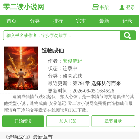
零二读小说网
书架
登录
首页
分类
排行
完本
最新
记录
造物成仙
作者：
安俊笔记
状态：连载中
分类：修真武侠
最近更新：
第791章 选择从何而来
更新时间：2026-08-05 16:45:26
造物成仙情节跌宕起伏、扣人心弦，是一本情节与文笔俱佳的其
他类型小说，造物成仙-安俊笔记-零二读小说网免费提供造物成仙最
新清爽干净的文字章节在线阅读和TXT下载。
开始阅读
加入书架
章节目录
《造物成仙》最新章节