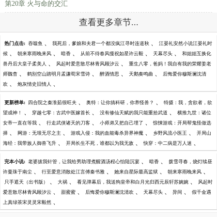
第20章 火与命的交汇
查看更多章节...
、
、
热门点击:
吞噬鱼
我死后，爹娘和夫君一个都没疯江寻时连道秋
江晏礼安然小说江晏礼时
、
、
、
、
、
候
朝来寒雨晚来风
暗香
从前不待春风慢祝如星许云毅
天幕尽头
和姐姐互换化
、
、
兽丹后大皇子柔美人
风起时爱意散尽林青风顾汐云
重生八零，爸妈！我自有我的荣耀姜老
、
、
、
、
师魏杳
鹤别空山踏明月孟谦荀宋雪诗
醉酒情思
天鹅奏鸣曲
后悔爱你穆斯澜沈清
、
、
欢
炮灰情史旧情人
、
、
更新榜单:
四合院之秦淮茹很旺夫
奥特：让你搞科研，你养怪兽？
特摄：我，贪欲者，欲
、
、
、
望成神！
穿越七零：古武中医嫁首长
没有修仙天赋的我只能重拾武道
横推九世：诸位
、
、
、
女帝一直在等我
行走武侠诸天的刀客
小师弟又把自己埋了
惊悚游戏：开局帮鬼怪做选
、
、
、
、
择
网游：无垠无尽之主
游戏入侵：我的血能毒杀异界神魔
乡野风流小医王
开局山
、
、
、
海经：我带族人御兽飞升
开局长生不死，谁都以为我无敌
快穿：中二病是万人迷
、
、
完本小说:
老婆拔我针管，让我给男助理煮醒酒汤程心怡陆沉宴
暗香
拨雪寻春，烧灯续昼
、
、
、
、
许曼珠于南尘
行至爱意消散处江言傅秦书雅
她来自星际最高监狱
朝来寒雨晚来风
、
、
、
只手遮天（出书版）
大祸
看见弹幕后，我送狗皇帝和白月光归西元辰轩苏婉婉
风起时
、
、
、
、
、
爱意散尽林青风顾汐云
甜蜜蜜
后悔爱你穆斯澜沈清欢
天幕尽头
异间
假千金遇
、
上真绿茶宋灵灵宋毅然