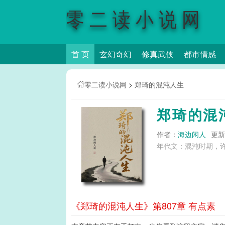
零二读小说网
首 页
玄幻奇幻
修真武侠
都市情感
零二读小说网
>
郑琦的混沌人生
郑琦的混
作者：
海边闲人
更新时
年代文：混沌时期，许
《郑琦的混沌人生》第807章 有点素