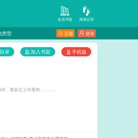
会员书架
阅读记录
他类型
注册
登录
目录
加入书架
手机版
，重新定义和重构………...