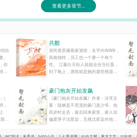
查看更多章节...
共酣
介绍结
居民巷里藏着家酒馆，名字叫AtWill，
妻。
风格独特，员工也一个赛一个有个
，你
性。 江蓁白天给人兢兢业业当社畜，
浪头
到了晚上，酒馆就是她的避世桃源，
多“至
她的灵魂栖息地。 她在这里吵吵嚷嚷
最好的
地发过酒疯丢过人。 还偷亲过老板。
豪门炮灰开始发飙
会和
她以为人家不知道这事儿。 后来季恒
：）
《豪门炮灰开始发飙》作者：冷耳文
平水
秋找她算账，把人堵在后厨的角落
书，
案：陆燃是不受宠的豪门真少爷。他
涌让
里，冷着声音说：“你要是没那个意
上
四岁时走丢，最后回来家里，家人却
减，
思，别整天往我眼前凑，别趁我睡觉
男朋友
偏爱养子沈星染，无视沈星染对他的
城市
偷亲我，别撩了我转头又去撩别人。”
疑他有
为难，甚至为了沈星染不难过难堪，
和个
江蓁被他说得脸红了下，倒也不怂，
后脑
不公开陆燃的身份。最开始陆燃不能
合中
刚喝了两口糯米酒，酒意上头世界都
书
|
987阅读
|
来看书
|
5400小说
|
三七看书网
|
91中文网
|
屠龙文学
|
10在线
|