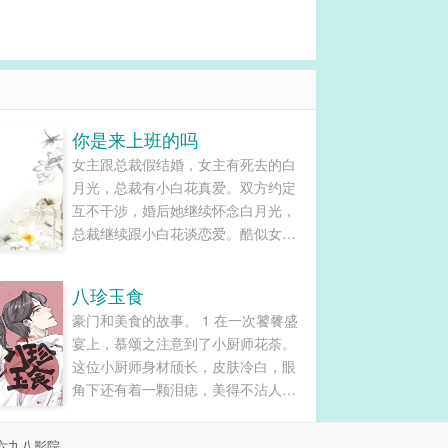
你是来上班的吗
女主跟总裁假结婚，女主有死去的白
月光，总裁有小白花真爱。双方约定
互不干涉，婚后她继续怀念白月光，
总裁继续跟小白花谈恋爱。酷似女主
白月光的男生进了总裁发小公司当实
习生，女主紧随其后，入职总裁发小
八珍玉食
公...
豪门和美食的故事。 1 在一次饕餮盛
宴上，慕颂之注意到了小厨师花荼。
这位小厨师身材颀长，皮肤冷白，眼
角下还有着一颗泪痣，美得不沾人间
烟火，宛如画中人。 吃过一次花荼做
的菜，向来无欲无求的慕颂之念念不
六九八影院