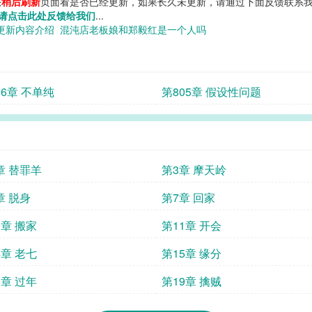
您
稍后刷新
页面看是否已经更新，如果长久未更新，请通过下面反馈联系我
请点击此处反馈给我们
...
更新内容介绍
混沌店老板娘和郑毅红是一个人吗
06章 不单纯
第805章 假设性问题
章 替罪羊
第3章 摩天岭
章 脱身
第7章 回家
0章 搬家
第11章 开会
4章 老七
第15章 缘分
8章 过年
第19章 擒贼