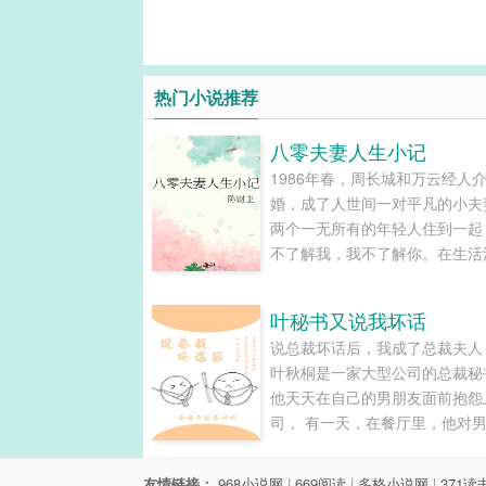
热门小说推荐
八零夫妻人生小记
1986年春，周长城和万云经人
婚，成了人世间一对平凡的小夫
两个一无所有的年轻人住到一起
不了解我，我不了解你。在生活
打来的时候，顾不上夫妻间那许
亲至疏”的时刻，抱头共度才是
叶秘书又说我坏话
选择。周长城和万云本以为自己
说总裁坏话后，我成了总裁夫人
许多其他人一样，在平静无波的
叶秋桐是一家大型公司的总裁秘
县慢慢生活老去，谁知时代的翻
他天天在自己的男朋友面前抱怨
周长城失去了工作，两人收入锐
司， 有一天，在餐厅里，他对
不得不离开此地，前往陌生的大
说 “我们总裁最难伺候了，我怀
寻求生存。辗转间，生活的起伏
病。” 路过的总裁从后面敲他的
人的选择，让这对少年夫妻在磨
友情链接：
968小说网
|
669阅读
|
多格小说网
|
371读