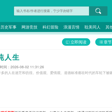
历史军事
网游竞技
科幻冒险
浪漫言情
耽美同人
其
立即阅读
章节
沌人生
间：2026-08-02 11:31:26
多的人在迷茫和彷徨。价值观、爱情观、道德标准都在时代的车轮下被碾碎