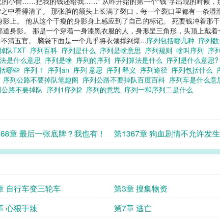
，该死的小偷……把我的钱还给我……” 从昨开始的第一个“钱”字出现的时候
大雪之中看得清了。 那张脸的额头上长满了裂口，每一个裂口里都有一条湿
影上。 他从这个干瘦的身影身上感应到了自己的标记。 死要钱冲着那干瘦
那道身影。 那是一个穿着一身漆黑衣服的人，身形呈三角形，头顶上戴
清五官。 脑袋下面是一个几乎将衣领撑到爆...
序列包括哪几种
序列
掉队TXT
序列百科
序列是什么
序列是啥意思
序列规则
啥叫序列
序
列法是什么意思
序列是啥
序列的序列
序列算法是什么
序列是什么意思
包括哪些
序列-1
序列an
序列 意思
序列 释义
序列途径
序列包括什么
义
序列公路不要掉队笔趣阁
序列公路不要掉队百度百科
序列车是什么
列公路不要掉队
序列1序列2
序列的意思
序列一和序列二是什么
368章 最后一张底牌？我也有！
第1367章 狗血剧情不允许发生
章 自行车变三轮车
第3章 搜集物资
章 心狠手辣
第7章 逃亡