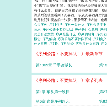
“钱！钱！我的钱！我的钱~~~” “该死的小偷
个“我”字出现的时候， 死要钱的脸已经能够在
有什么变异。 他的目光落在了那跪倒在地的干瘦身
野从后视镜里看到了死要钱。 以及死要钱身后的
则是被阴影覆盖的一张脸，那脸看不清表情，也看不
么是序列
序列包括
序列一是什么
序列公路不要
意思
序列公路不要掉队txt
序列是什么意思
序
局是什么意思
序列是指什么
序列的解释
序列
概念
序列解读
序列公路不要掉队百科
序列含
什么意思
序列fk
序列途经
序列是什么东西
序
《序列公路：不要掉队！》最新章节
第1369章 千手监狱长
第1
《序列公路：不要掉队！》章节列表
第1章 车队第一铁律
第2
第5章 这是序列超凡
第6