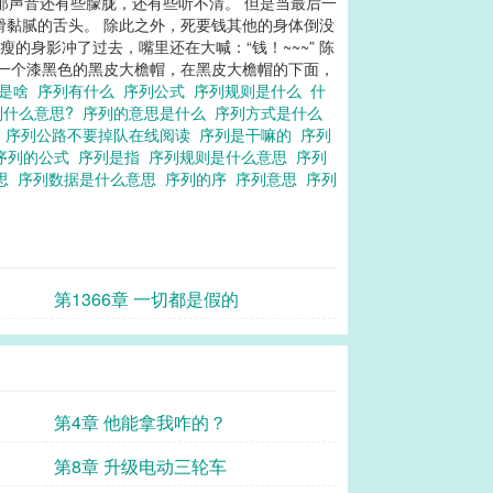
，那声音还有些朦胧，还有些听不清。 但是当最后一
滑黏腻的舌头。 除此之外，死要钱其他的身体倒没
的身影冲了过去，嘴里还在大喊：“钱！~~~” 陈
着一个漆黑色的黑皮大檐帽，在黑皮大檐帽的下面，
数是啥
序列有什么
序列公式
序列规则是什么
什
列什么意思?
序列的意思是什么
序列方式是什么
?
序列公路不要掉队在线阅读
序列是干嘛的
序列
序列的公式
序列是指
序列规则是什么意思
序列
意思
序列数据是什么意思
序列的序
序列意思
序列
第1366章 一切都是假的
第4章 他能拿我咋的？
第8章 升级电动三轮车