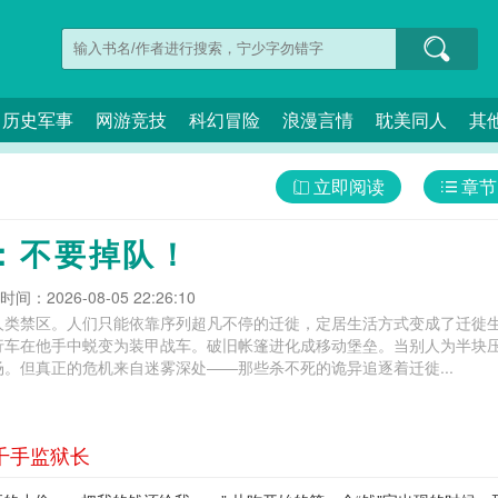
历史军事
网游竞技
科幻冒险
浪漫言情
耽美同人
其
立即阅读
章节
：不要掉队！
间：2026-08-05 22:26:10
人类禁区。人们只能依靠序列超凡不停的迁徙，定居生活方式变成了迁徙
行车在他手中蜕变为装甲战车。破旧帐篷进化成移动堡垒。当别人为半块
。但真正的危机来自迷雾深处——那些杀不死的诡异追逐着迁徙...
 千手监狱长