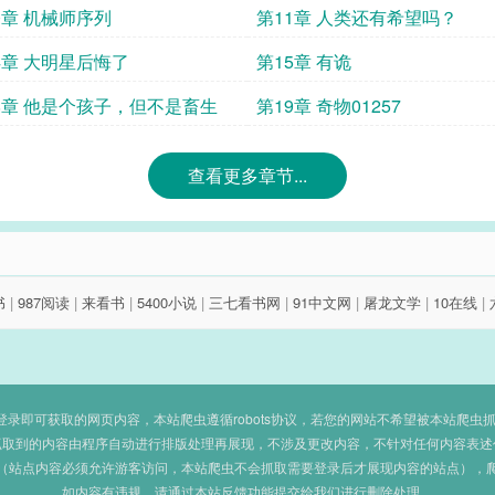
0章 机械师序列
第11章 人类还有希望吗？
4章 大明星后悔了
第15章 有诡
8章 他是个孩子，但不是畜生
第19章 奇物01257
查看更多章节...
书
|
987阅读
|
来看书
|
5400小说
|
三七看书网
|
91中文网
|
屠龙文学
|
10在线
|
即可获取的网页内容，本站爬虫遵循robots协议，若您的网站不希望被本站爬虫抓取，可
抓取到的内容由程序自动进行排版处理再展现，不涉及更改内容，不针对任何内容表述
（站点内容必须允许游客访问，本站爬虫不会抓取需要登录后才展现内容的站点），
如内容有违规，请通过本站反馈功能提交给我们进行删除处理。