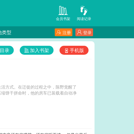
会员书架
阅读记录
他类型
注册
登录
目录
加入书架
手机版
生活方式。在迁徙的过程之中，陈野觉醒了
压缩饼干拼命时，他的房车已装载着自动净