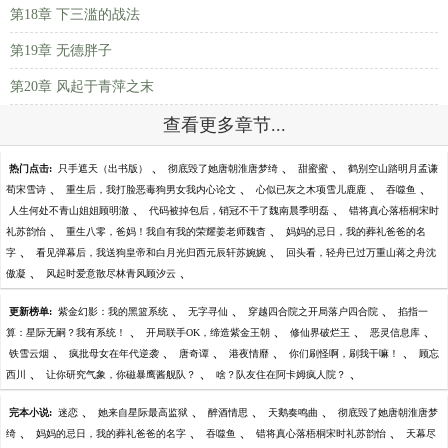
第18章 下三滥的战法
第19章 无德胖子
第20章 风起于青萍之末
查看更多章节...
、
、
、
热门点击:
只手遮天（出书版）
彻底毁了她唐朝淮唐梦绮
甜蜜蜜
鹤别空山踏明月孟谦
、
、
、
、
荀宋雪诗
重生后，我打脸恶毒狗男女我内心论文
心似已灰之木项雪儿鹿鹿
吞噬鱼
、
、
人生何处不青山姐姐顾明澈
代码被掉包后，销冠不干了魏南晨季明磊
错将真心落梧桐宋时
、
、
礼苏韵怡
重生八零，爸妈！我自有我的荣耀姜老师魏杳
妈妈的忌日，我的葬礼爸爸的名
、
、
字
看见弹幕后，我送狗皇帝和白月光归西元辰轩苏婉婉
回头看，轻舟已过万重山蒋之舟沈
、
、
傲凝
风起时爱意散尽林青风顾汐云
、
、
、
更新榜单:
紫金幻影：我的黑篮系统
无字寻仙
穿越四合院之开局落户四合院
掐指一
、
、
、
、
算：星际无嗣？我有系统！
开局联手OK，缔造紫金王朝
修仙界破烂王
恶灵信息库
、
、
、
、
、
铁雪云烟
疯批母女在年代逆袭
唐奇谭
港夜情靡
你们刷怪啊，刷我干嘛！
顾忘
、
、
、
西川
让你研究气象，你磁暴鹰酱舰队？
啥？队友住在阿卡姆疯人院？
、
、
、
、
完本小说:
迷恋
她来自星际最高监狱
醉酒情思
天鹅奏鸣曲
彻底毁了她唐朝淮唐梦
、
、
、
、
绮
妈妈的忌日，我的葬礼爸爸的名字
吞噬鱼
错将真心落梧桐宋时礼苏韵怡
天幕尽