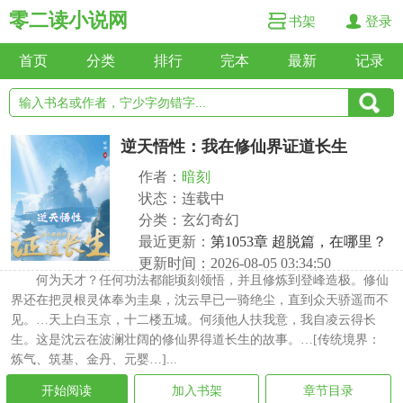
零二读小说网
书架
登录
首页
分类
排行
完本
最新
记录
逆天悟性：我在修仙界证道长生
作者：
暗刻
状态：连载中
分类：玄幻奇幻
最近更新：
第1053章 超脱篇，在哪里？
更新时间：2026-08-05 03:34:50
何为天才？任何功法都能顷刻领悟，并且修炼到登峰造极。修仙
界还在把灵根灵体奉为圭臬，沈云早已一骑绝尘，直到众天骄遥而不
见。…天上白玉京，十二楼五城。何须他人扶我意，我自凌云得长
生。这是沈云在波澜壮阔的修仙界得道长生的故事。…[传统境界：
炼气、筑基、金丹、元婴…]...
开始阅读
加入书架
章节目录