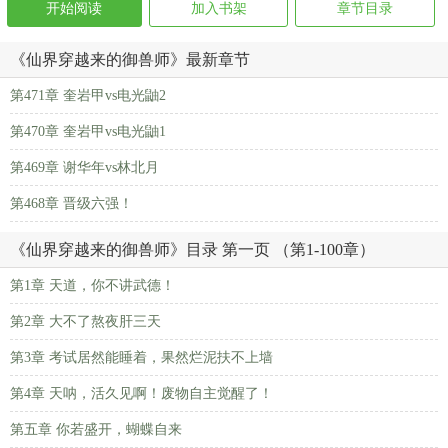
开始阅读
加入书架
章节目录
《仙界穿越来的御兽师》最新章节
第471章 奎岩甲vs电光鼬2
第470章 奎岩甲vs电光鼬1
第469章 谢华年vs林北月
第468章 晋级六强！
《仙界穿越来的御兽师》目录 第一页 （第1-100章）
第1章 天道，你不讲武德！
第2章 大不了熬夜肝三天
第3章 考试居然能睡着，果然烂泥扶不上墙
第4章 天呐，活久见啊！废物自主觉醒了！
第五章 你若盛开，蝴蝶自来