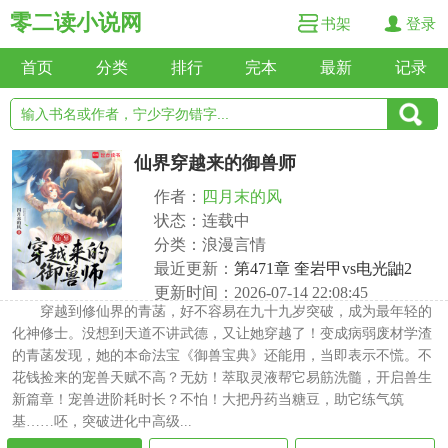
零二读小说网
书架
登录
首页
分类
排行
完本
最新
记录
仙界穿越来的御兽师
作者：
四月末的风
状态：连载中
分类：浪漫言情
最近更新：
第471章 奎岩甲vs电光鼬2
更新时间：2026-07-14 22:08:45
穿越到修仙界的青菡，好不容易在九十九岁突破，成为最年轻的
化神修士。没想到天道不讲武德，又让她穿越了！变成病弱废材学渣
的青菡发现，她的本命法宝《御兽宝典》还能用，当即表示不慌。不
花钱捡来的宠兽天赋不高？无妨！萃取灵液帮它易筋洗髓，开启兽生
新篇章！宠兽进阶耗时长？不怕！大把丹药当糖豆，助它练气筑
基……呸，突破进化中高级...