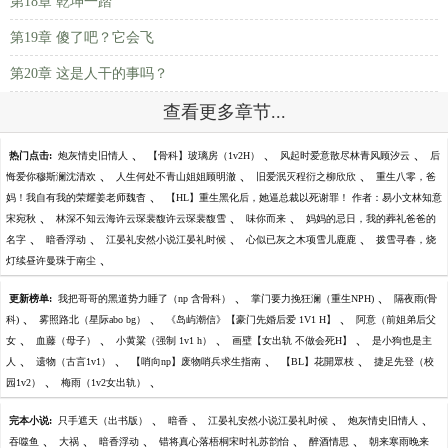
第18章 乾坤一踏
第19章 傻了吧？它会飞
第20章 这是人干的事吗？
查看更多章节...
、
、
、
热门点击:
炮灰情史旧情人
【骨科】玻璃房（1v2H）
风起时爱意散尽林青风顾汐云
后
、
、
、
悔爱你穆斯澜沈清欢
人生何处不青山姐姐顾明澈
旧爱泯灭程衍之柳欣欣
重生八零，爸
、
妈！我自有我的荣耀姜老师魏杳
【HL】重生黑化后，她逼总裁以死谢罪！ 作者：易小文林知意
、
、
、
宋宛秋
林深不知云海许云琛裴馥许云琛裴馥雪
味你而来
妈妈的忌日，我的葬礼爸爸的
、
、
、
、
名字
暗香浮动
江晏礼安然小说江晏礼时候
心似已灰之木项雪儿鹿鹿
拨雪寻春，烧
、
灯续昼许曼珠于南尘
、
、
更新榜单:
我把哥哥的黑道势力睡了（np 含骨科）
掌门要力挽狂澜（重生NPH)
隔夜雨(骨
、
、
、
科)
雾照路北（星际abo bg）
《岛屿潮信》【豪门先婚后爱 1V1 H】
阿意（前姐弟后父
、
、
、
、
女
血藤（母子）
小黄粱（强制 1v1 h）
画壁【女出轨 不做会死H】
是小狗也是主
、
、
、
、
人
遗物（古言1v1）
【哨向np】废物哨兵求生指南
【BL】花開眾枝
捷足先登（校
、
、
园1v2）
梅雨（1v2女出轨）
、
、
、
、
完本小说:
只手遮天（出书版）
暗香
江晏礼安然小说江晏礼时候
炮灰情史旧情人
、
、
、
、
、
吞噬鱼
大祸
暗香浮动
错将真心落梧桐宋时礼苏韵怡
醉酒情思
朝来寒雨晚来