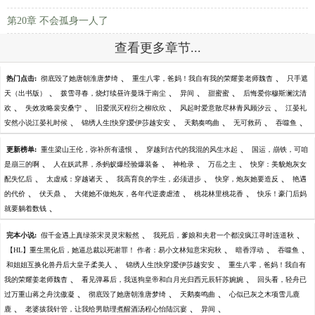
第20章 不会孤身一人了
查看更多章节...
、
、
热门点击:
彻底毁了她唐朝淮唐梦绮
重生八零，爸妈！我自有我的荣耀姜老师魏杳
只手遮
、
、
、
、
天（出书版）
拨雪寻春，烧灯续昼许曼珠于南尘
异间
甜蜜蜜
后悔爱你穆斯澜沈清
、
、
、
、
欢
失效攻略裴安桑宁
旧爱泯灭程衍之柳欣欣
风起时爱意散尽林青风顾汐云
江晏礼
、
、
、
、
、
安然小说江晏礼时候
锦绣人生[快穿]爱伊莎越安安
天鹅奏鸣曲
无可救药
吞噬鱼
、
、
更新榜单:
重生梁山王伦，弥补所有遗恨
穿越到古代的我混的风生水起
国运，崩铁，可咱
、
、
、
、
是崩三的啊
人在妖武界，杀蚂蚁爆经验爆装备
神枪录
万岳之主
快穿：美貌炮灰女
、
、
、
、
配失忆后
太虚戒：穿越诸天
我高育良的学生，必须进步
快穿，炮灰她要造反
艳遇
、
、
、
、
的代价
伏天鼎
大佬她不做炮灰，各年代逆袭虐渣
桃花林里桃花香
快乐！豪门后妈
、
就要躺着数钱
、
、
完本小说:
假千金遇上真绿茶宋灵灵宋毅然
我死后，爹娘和夫君一个都没疯江寻时连道秋
、
、
、
【HL】重生黑化后，她逼总裁以死谢罪！ 作者：易小文林知意宋宛秋
暗香浮动
吞噬鱼
、
、
和姐姐互换化兽丹后大皇子柔美人
锦绣人生[快穿]爱伊莎越安安
重生八零，爸妈！我自有
、
、
我的荣耀姜老师魏杳
看见弹幕后，我送狗皇帝和白月光归西元辰轩苏婉婉
回头看，轻舟已
、
、
、
过万重山蒋之舟沈傲凝
彻底毁了她唐朝淮唐梦绮
天鹅奏鸣曲
心似已灰之木项雪儿鹿
、
、
、
鹿
老婆拔我针管，让我给男助理煮醒酒汤程心怡陆沉宴
异间