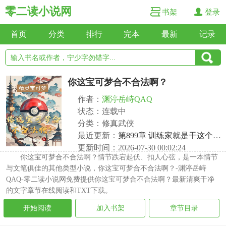
零二读小说网
书架
登录
首页
分类
排行
完本
最新
记录
你这宝可梦合不合法啊？
作者：
渊渟岳峙QAQ
状态：连载中
分类：修真武侠
最近更新：
第899章 训练家就是干这个的！
更新时间：2026-07-30 00:02:24
你这宝可梦合不合法啊？情节跌宕起伏、扣人心弦，是一本情节
与文笔俱佳的其他类型小说，你这宝可梦合不合法啊？-渊渟岳峙
QAQ-零二读小说网免费提供你这宝可梦合不合法啊？最新清爽干净
的文字章节在线阅读和TXT下载。
开始阅读
加入书架
章节目录