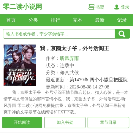
零二读小说网
书架
登录
首页
分类
排行
完本
最新
记录
我，京圈太子爷，外号活阎王
作者：
听风弄雨
状态：连载中
分类：修真武侠
最近更新：
第1479章 两个小撒旦把医院点了
更新时间：2026-08-08 14:27:08
我，京圈太子爷，外号活阎王情节跌宕起伏、扣人心弦，是一本
情节与文笔俱佳的都市言情小说，我，京圈太子爷，外号活阎王-听
风弄雨-零二读小说网免费提供我，京圈太子爷，外号活阎王最新清
爽干净的文字章节在线阅读和TXT下载。
开始阅读
加入书架
章节目录