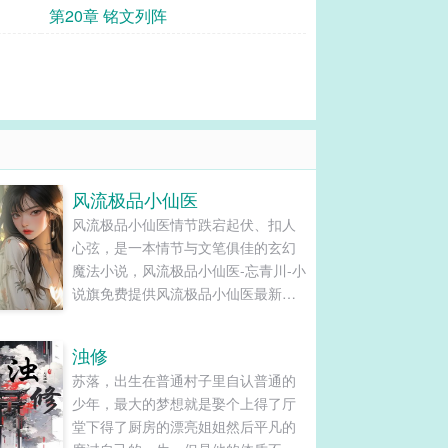
第20章 铭文列阵
风流极品小仙医
风流极品小仙医情节跌宕起伏、扣人
心弦，是一本情节与文笔俱佳的玄幻
魔法小说，风流极品小仙医-忘青川-小
说旗免费提供风流极品小仙医最新清
爽干净的文字章节在线阅读和TXT下
载。...
浊修
苏落，出生在普通村子里自认普通的
少年，最大的梦想就是娶个上得了厅
堂下得了厨房的漂亮姐姐然后平凡的