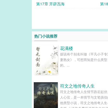
第17章 开辟炁海
第1
热门小说推荐
花满楼
据说有个别名叫做《平凡小子专
妻熟女》，可想而知是什么类型
的。...
符文之地传奇人生
符文之地传奇人生情节跌宕起伏
人心弦，是一本情节与文笔俱佳
他类型小说，符文之地传奇人生