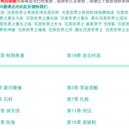
您
稍后刷新
页面看是否已经更新，如果长久未更新，请通过下面反馈联系我
问题请点击此处反馈给我们
...
之我
完美世界之再造乾坤百度百科
完美世界之再造乾坤免费阅读
完美
世界之重生为皇
完美世界之重生路
完美世界之重生
重生完美世界之混
美世界之重生之路
完美世界之长生
完美世界之 最新章节 无弹窗
完美
世界乾坤破
完美世界之修真
完美世界之武
重生完美世界之
完美世界之
0章 秋雨夜遁
第19章 贪念作祟
章 废功重修
第3章 罪血觉醒
章 石村
第7章 扎根
0章 洞天境
第11章 传法
4章 轮海
第15章 老狻猊