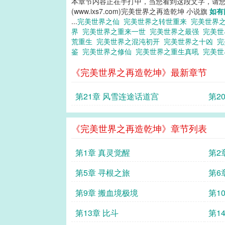
本章节内容正在手打中，当您看到这段文字，请
(www.ixs7.com)完美世界之再造乾坤 小说旗
如有
...
完美世界之仙
完美世界之转世重来
完美世界
界
完美世界之重来一世
完美世界之最强
完美
荒重生
完美世界之混沌初开
完美世界之十凶
完
鉴
完美世界之修仙
完美世界之重生真吼
完美
《完美世界之再造乾坤》最新章节
第21章 风雪连途话道宫
第2
《完美世界之再造乾坤》章节列表
第1章 真灵觉醒
第2
第5章 寻根之旅
第6
第9章 搬血境极境
第1
第13章 比斗
第1