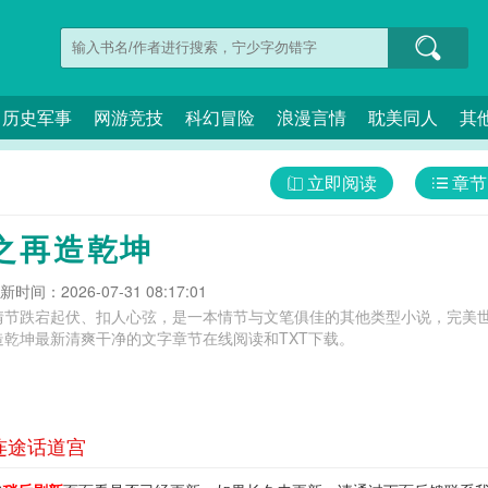
历史军事
网游竞技
科幻冒险
浪漫言情
耽美同人
其
立即阅读
章节
之再造乾坤
新时间：2026-07-31 08:17:01
情节跌宕起伏、扣人心弦，是一本情节与文笔俱佳的其他类型小说，完美世
乾坤最新清爽干净的文字章节在线阅读和TXT下载。
连途话道宫