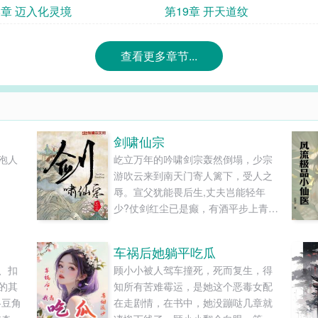
8章 迈入化灵境
第19章 开天道纹
查看更多章节...
剑啸仙宗
泡人
屹立万年的吟啸剑宗轰然倒塌，少宗
游吹云来到南天门寄人篱下，受人之
辱。宣父犹能畏后生,丈夫岂能轻年
少?仗剑红尘已是癫，有酒平步上青
天。游星戏斗弄日月，醉卧云头笑人
间。......
车祸后她躺平吃瓜
、扣
顾小小被人驾车撞死，死而复生，得
的其
知所有苦难霉运，是她这个恶毒女配
-豆角
在走剧情，在书中，她没蹦哒几章就