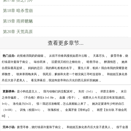
第17章 拒之门外
第18章 暗杀雪崩
第19章 雨师魍魉
第20章 天荒高原
查看更多章节...
、
、
、
热门点击:
此恨难消我奶奶烟烟
从前不待春风慢祝如星许云毅
天幕尽头
拨雪寻春，烧
、
、
、
、
、
灯续昼许曼珠于南尘
味你而来
旧爱泯灭程衍之柳欣欣
暗香浮动
醉酒情思
她来
、
、
自星际最高监狱
妈妈的忌日，我的葬礼爸爸的名字
重生八零，爸妈！我自有我的荣耀姜老
、
、
、
师魏杳
朝来寒雨晚来风
我死后，爹娘和夫君一个都没疯江寻时连道秋
和姐姐互换化兽
、
、
丹后大皇子柔美人
看见弹幕后，我送狗皇帝和白月光归西元辰轩苏婉婉
、
、
、
、
更新榜单:
是小狗也是主人
我与动物们的交配派对
失控（1v1）
求郡主垂怜
末日
、
、
、
之倖存偏差
《不合格》师生h 1v1 He
血藤（母子）
侯爵夫人今天还是没有发现(婚后,
、
、
、
1v1)
洛伦兹力[1v2]
惊！我还没攻略呢，怎么就都贴上来了
她决定宴请年少时的自己
、
、
、
、
（1v1H）
训兔（校园1v1）
玫瑰权杖
金属牙套【骨科gl】
画壁【女出轨 不做会死
、
H】
、
、
完本小说:
拨雪寻春，烧灯续昼许曼珠于南尘
和姐姐互换化兽丹后大皇子柔美人
假千金遇