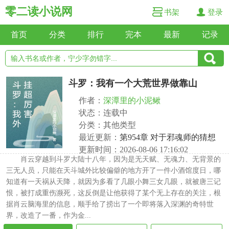
零二读小说网
书架
登录
首页
分类
排行
完本
最新
记录
斗罗：我有一个大荒世界做靠山
作者：
深潭里的小泥鳅
状态：连载中
分类：其他类型
最近更新：
第954章 对于邪魂师的猜想
更新时间：2026-08-06 17:16:02
肖云穿越到斗罗大陆十八年，因为是无天赋、无魂力、无背景的
三无人员，只能在天斗城外比较偏僻的地方开了一件小酒馆度日，哪
知道有一天祸从天降，就因为多看了几眼小舞三女几眼，就被唐三记
恨，被打成重伤濒死，这反倒是让他获得了某个无上存在的关注，根
据肖云脑海里的信息，顺手给了捞出了一个即将落入深渊的奇特世
界，改造了一番，作为金...