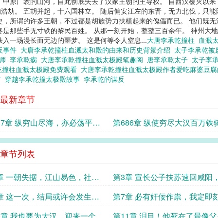
，中原广袤的山河，自此彻底失去了汉家王朝的主导权。 自西汉覆灭以
浩劫。 五胡并起，十六国林立。 随后偏安江左的东晋，无力北伐，只能
史，所谓的许多王朝，不过都是胡族势力扶植起来的傀儡而已。 他们既无
终是那些手无寸铁的黎民百姓。 从那一刻开始，整整三百余年。 神州大
入一场漫长而无边的噩梦。 这是何等令人窒息...
大唐李承乾撞柱
血溅
反事件
大唐李承乾撞柱血溅太和殿的由来和历史背景介绍
太子李承乾
老师
李承乾瘸
大唐李承乾撞柱血溅太极殿笔趣阁
唐李承乾太子
太子李
乾撞柱血溅太极殿免费观看
大唐李承乾撞柱血溅太极殿作者爱吃麻婆豆
打
穿越李承乾撞太极殿故事
李承乾的谋反
最新章节
87章 纵穷山尽海，亦必荡平塞
第686章 纵使穷尽大汉百万铁
灭其宗庙，绝其血脉！！
必将他们斩尽杀绝，一个不留
章节列表
章 一朝失据，江山易色，社稷
第3章 宣长公子扶苏速回咸阳
！！
位登基！！
章 这一次，结局或许会发生翻
第7章 必有奸佞作祟，我定即
地的变化！！
咸阳，亲自请求明鉴！
0章 我也要为大汉，迎来一个盛
第11章 泪目！他死在了最像