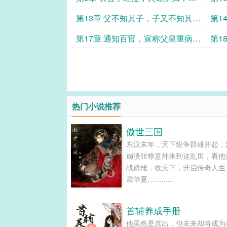
敢违背？！
世！
第13章 父不知其子，子又不知其
第1
父！！
时，
第17章 通知百官，宣称父皇重病，
第1
受奸人左右！特奉诏讨贼！！
娘心
热门小说推荐
傲世三国
东汉末年，天下纷争群雄并起，
崩溃张铮意外来到这乱世，看他
战群雄，收天下，开启传奇人生
震华夏……......
首辅养成手册
他虽然是庶出，但未来却将成为