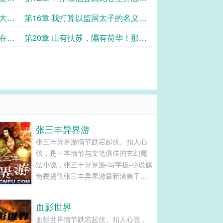
或者……谋反！！
动大汉
第16章 我打算以监国太子的名义，
发号施令，逮捕所有的奸党！
孙在九
第20章 山有扶苏，隰有荷华！那种
痛，刺入骨髓的痛，无法忍受！
张三丰异界游
张三丰异界游情节跌宕起伏、扣人心
弦，是一本情节与文笔俱佳的玄幻魔
法小说，张三丰异界游-写字板-小说旗
免费提供张三丰异界游最新清爽干净
的文字章节在线阅读和TXT下载。...
血影世界
血影世界情节跌宕起伏、扣人心弦，