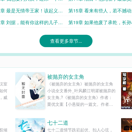
！
时候！！
4章 最是无情帝王家！该起义
第15章 看来有些人，若不撼
就必须起义！！
江山，绝不肯善罢甘休！！
8章 刘据，能有你这样的儿子，
第19章 如果他废了承乾，长
中感到无比骄傲！！
泉之下，会不会因此寒心？
查看更多章节...
被抛弃的女主角
汉室
《被抛弃的女主角》被抛弃的女主角
如何
小说全文番外_叶风麟江明濯被抛弃的
，威
女主角,?《被抛弃的女主角》作者：
栗优文案【小悬疑的一篇文。作者发
疯发癫的x，周目循环，好感叠加】
【全文第一人称，非常狗血，古早
七十二道
梗，女主前期憋屈】我曾经是一个热
权倾
七十二道情节跌宕起伏、扣人心弦，
门但又极致狗血的恋爱游戏女主角。