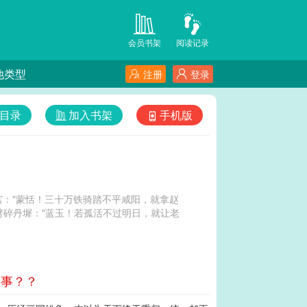
会员书架
阅读记录
他类型
注册
登录
目录
加入书架
手机版
："蒙恬！三十万铁骑踏不平咸阳，就拿赵
劈碎丹墀："蓝玉！若孤活不过明日，就让老
议事？？