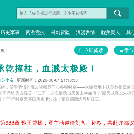
历史军事
网游竞技
科幻冒险
浪漫言情
耽美同人
其
立即阅读
章节
极殿！
承乾撞柱，血溅太极殿！
的苏小友
更新时间：2026-08-04 21:18:33
系统，随手剪辑的魔改视频竟同步各朝时空——大秦烽烟中扶苏剑指章台宫
前李承乾染血轻笑："二哥，这次换我当天策上将如何？"应天城楼上朱标
！"平行时空天幕画风逐渐失控：嬴政踹翻炼丹炉狂笑...
第688章 魏王曹操，竟主动邀请刘备、孙权，共赴许都