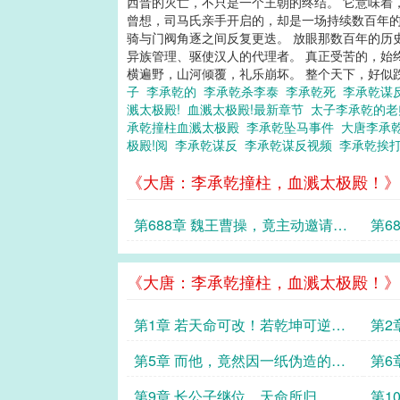
西晋的灭亡，不只是一个王朝的终结。 它意味着
曾想，司马氏亲手开启的，却是一场持续数百年的
骑与门阀角逐之间反复更迭。 放眼那数百年的历
异族管理、驱使汉人的代理者。 真正受苦的，始
横遍野，山河倾覆，礼乐崩坏。 整个天下，好似跌
子
李承乾的
李承乾杀李泰
李承乾死
李承乾谋
溅太极殿!
血溅太极殿!最新章节
太子李承乾的
承乾撞柱血溅太极殿
李承乾坠马事件
大唐李承
极殿!阅
李承乾谋反
李承乾谋反视频
李承乾挨
《大唐：李承乾撞柱，血溅太极殿！》
第688章 魏王曹操，竟主动邀请刘
第6
备、孙权，共赴许都议事？？
外，
《大唐：李承乾撞柱，血溅太极殿！》
第1章 若天命可改！若乾坤可逆！
第2
千古冤种太子——扶苏！
倾颓
第5章 而他，竟然因一纸伪造的诏
第6
书而丧命！！
天覆
第9章 长公子继位，天命所归，谁
第1