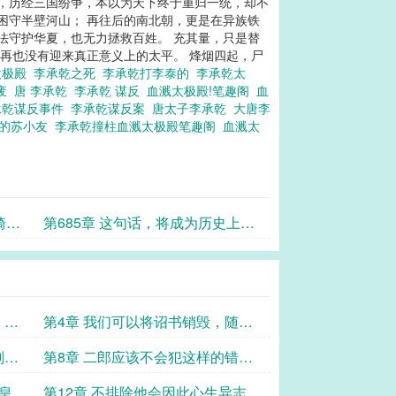
来，历经三国纷争，本以为天下终于重归一统，却不
困守半壁河山； 再往后的南北朝，更是在异族铁
法守护华夏，也无力拯救百姓。 充其量，只是替
地再也没有迎来真正意义上的太平。 烽烟四起，尸
太极殿
李承乾之死
李承乾打李泰的
李承乾太
被废
唐 李承乾
李承乾 谋反
血溅太极殿!笔趣阁
血
承乾谋反事件
李承乾谋反案
唐太子李承乾
大唐李
腐的苏小友
李承乾撞柱血溅太极殿笔趣阁
血溅太
骑，
第685章 这句话，将成为历史上最
！
荒诞、最令人痛心的一幕——！
，继
第4章 我们可以将诏书销毁，随之
立新诏！！
刻返
第8章 二郎应该不会犯这样的错误
吧？
父皇的
第12章 不排除他会因此心生异志，