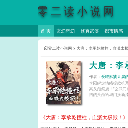
零二读小说网
首 页
玄幻奇幻
修真武侠
都市情感
零二读小说网
>
大唐：李承乾撞柱，血溅太
大唐：李
作者：
爱吃麻婆豆腐
李阳绑定情绪提款机
高头颅祭旗！"玄武门
四的头颅给城门换新漆
《大唐：李承乾撞柱，血溅太极殿！》