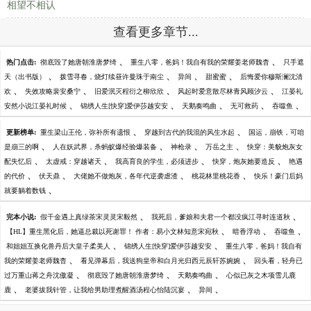
相望不相认
查看更多章节...
、
、
热门点击:
彻底毁了她唐朝淮唐梦绮
重生八零，爸妈！我自有我的荣耀姜老师魏杳
只手遮
、
、
、
、
天（出书版）
拨雪寻春，烧灯续昼许曼珠于南尘
异间
甜蜜蜜
后悔爱你穆斯澜沈清
、
、
、
、
欢
失效攻略裴安桑宁
旧爱泯灭程衍之柳欣欣
风起时爱意散尽林青风顾汐云
江晏礼
、
、
、
、
、
安然小说江晏礼时候
锦绣人生[快穿]爱伊莎越安安
天鹅奏鸣曲
无可救药
吞噬鱼
、
、
更新榜单:
重生梁山王伦，弥补所有遗恨
穿越到古代的我混的风生水起
国运，崩铁，可咱
、
、
、
、
是崩三的啊
人在妖武界，杀蚂蚁爆经验爆装备
神枪录
万岳之主
快穿：美貌炮灰女
、
、
、
、
配失忆后
太虚戒：穿越诸天
我高育良的学生，必须进步
快穿，炮灰她要造反
艳遇
、
、
、
、
的代价
伏天鼎
大佬她不做炮灰，各年代逆袭虐渣
桃花林里桃花香
快乐！豪门后妈
、
就要躺着数钱
、
、
完本小说:
假千金遇上真绿茶宋灵灵宋毅然
我死后，爹娘和夫君一个都没疯江寻时连道秋
、
、
、
【HL】重生黑化后，她逼总裁以死谢罪！ 作者：易小文林知意宋宛秋
暗香浮动
吞噬鱼
、
、
和姐姐互换化兽丹后大皇子柔美人
锦绣人生[快穿]爱伊莎越安安
重生八零，爸妈！我自有
、
、
我的荣耀姜老师魏杳
看见弹幕后，我送狗皇帝和白月光归西元辰轩苏婉婉
回头看，轻舟已
、
、
、
过万重山蒋之舟沈傲凝
彻底毁了她唐朝淮唐梦绮
天鹅奏鸣曲
心似已灰之木项雪儿鹿
、
、
、
鹿
老婆拔我针管，让我给男助理煮醒酒汤程心怡陆沉宴
异间