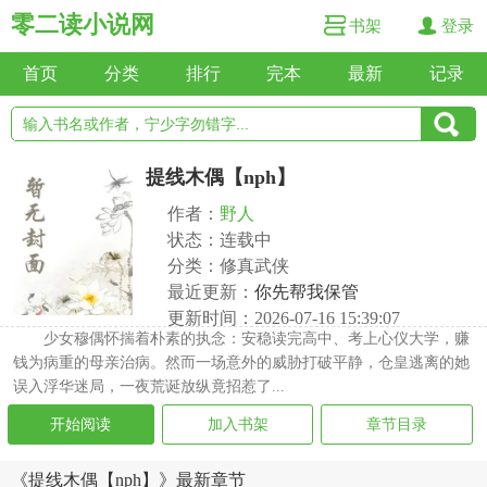
零二读小说网
书架
登录
首页
分类
排行
完本
最新
记录
提线木偶【nph】
作者：
野人
状态：连载中
分类：修真武侠
最近更新：
你先帮我保管
更新时间：2026-07-16 15:39:07
少女穆偶怀揣着朴素的执念：安稳读完高中、考上心仪大学，赚
钱为病重的母亲治病。然而一场意外的威胁打破平静，仓皇逃离的她
误入浮华迷局，一夜荒诞放纵竟招惹了...
开始阅读
加入书架
章节目录
《提线木偶【nph】》最新章节