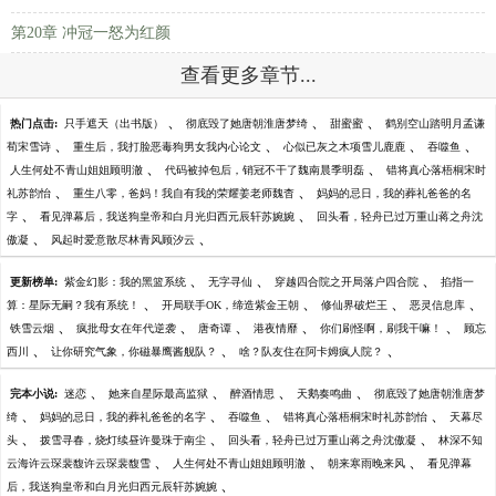
第20章 冲冠一怒为红颜
查看更多章节...
、
、
、
热门点击:
只手遮天（出书版）
彻底毁了她唐朝淮唐梦绮
甜蜜蜜
鹤别空山踏明月孟谦
、
、
、
、
荀宋雪诗
重生后，我打脸恶毒狗男女我内心论文
心似已灰之木项雪儿鹿鹿
吞噬鱼
、
、
人生何处不青山姐姐顾明澈
代码被掉包后，销冠不干了魏南晨季明磊
错将真心落梧桐宋时
、
、
礼苏韵怡
重生八零，爸妈！我自有我的荣耀姜老师魏杳
妈妈的忌日，我的葬礼爸爸的名
、
、
字
看见弹幕后，我送狗皇帝和白月光归西元辰轩苏婉婉
回头看，轻舟已过万重山蒋之舟沈
、
、
傲凝
风起时爱意散尽林青风顾汐云
、
、
、
更新榜单:
紫金幻影：我的黑篮系统
无字寻仙
穿越四合院之开局落户四合院
掐指一
、
、
、
、
算：星际无嗣？我有系统！
开局联手OK，缔造紫金王朝
修仙界破烂王
恶灵信息库
、
、
、
、
、
铁雪云烟
疯批母女在年代逆袭
唐奇谭
港夜情靡
你们刷怪啊，刷我干嘛！
顾忘
、
、
、
西川
让你研究气象，你磁暴鹰酱舰队？
啥？队友住在阿卡姆疯人院？
、
、
、
、
完本小说:
迷恋
她来自星际最高监狱
醉酒情思
天鹅奏鸣曲
彻底毁了她唐朝淮唐梦
、
、
、
、
绮
妈妈的忌日，我的葬礼爸爸的名字
吞噬鱼
错将真心落梧桐宋时礼苏韵怡
天幕尽
、
、
、
头
拨雪寻春，烧灯续昼许曼珠于南尘
回头看，轻舟已过万重山蒋之舟沈傲凝
林深不知
、
、
、
云海许云琛裴馥许云琛裴馥雪
人生何处不青山姐姐顾明澈
朝来寒雨晚来风
看见弹幕
、
后，我送狗皇帝和白月光归西元辰轩苏婉婉