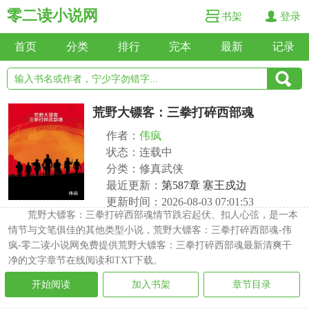
零二读小说网
书架
登录
首页
分类
排行
完本
最新
记录
荒野大镖客：三拳打碎西部魂
作者：
伟疯
状态：连载中
分类：修真武侠
最近更新：
第587章 塞王戍边
更新时间：2026-08-03 07:01:53
荒野大镖客：三拳打碎西部魂情节跌宕起伏、扣人心弦，是一本
情节与文笔俱佳的其他类型小说，荒野大镖客：三拳打碎西部魂-伟
疯-零二读小说网免费提供荒野大镖客：三拳打碎西部魂最新清爽干
净的文字章节在线阅读和TXT下载。
开始阅读
加入书架
章节目录