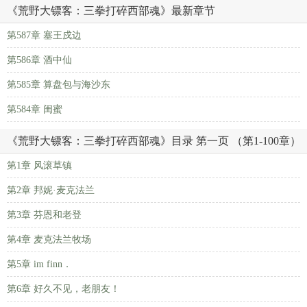
《荒野大镖客：三拳打碎西部魂》最新章节
第587章 塞王戍边
第586章 酒中仙
第585章 算盘包与海沙东
第584章 闺蜜
《荒野大镖客：三拳打碎西部魂》目录 第一页 （第1-100章）
第1章 风滚草镇
第2章 邦妮·麦克法兰
第3章 芬恩和老登
第4章 麦克法兰牧场
第5章 im finn．
第6章 好久不见，老朋友！