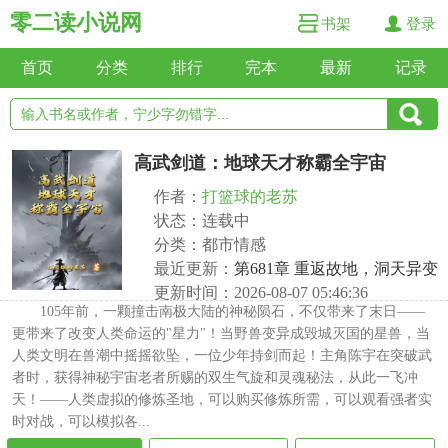
零二读小说网
书架
登录
首页
分类
排行
完本
最新
记录
高武剑道：地球天才称霸全宇宙
作者：
打篮球的老苏
状态：连载中
分类：都市情感
最近更新：
第681章 重返故地，洞天异变
更新时间：2026-08-07 05:46:36
105年前，一颗撞击南极大陆的神秘陨石，不仅带来了末日——
更带来了改变人类命运的"星力"！当野兽变异成毁城灭国的星兽，当
人类文明在兽潮中摇摇欲坠，一位少年持剑而起！主角陈宇在突破武
者时，获得神秘宇宙老者所赐的双生气旋和灵魂秘法，从此一飞冲
天！——人类虚拟的修炼圣地，可以购买修炼所需，可以观看强者实
时对战，可以模拟各...