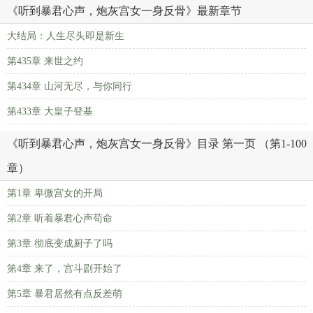
《听到暴君心声，炮灰宫女一身反骨》最新章节
大结局：人生尽头即是新生
第435章 来世之约
第434章 山河无尽，与你同行
第433章 大皇子登基
《听到暴君心声，炮灰宫女一身反骨》目录 第一页 （第1-100
章）
第1章 卑微宫女的开局
第2章 听着暴君心声苟命
第3章 彻底变成厨子了吗
第4章 来了，宫斗剧开始了
第5章 暴君居然有点反差萌