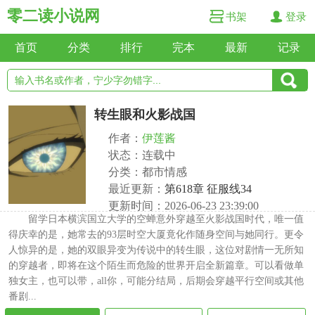
零二读小说网
书架
登录
首页
分类
排行
完本
最新
记录
转生眼和火影战国
作者：
伊莲酱
状态：连载中
分类：都市情感
最近更新：
第618章 征服线34
更新时间：2026-06-23 23:39:00
留学日本横滨国立大学的空蝉意外穿越至火影战国时代，唯一值
得庆幸的是，她常去的93层时空大厦竟化作随身空间与她同行。更令
人惊异的是，她的双眼异变为传说中的转生眼，这位对剧情一无所知
的穿越者，即将在这个陌生而危险的世界开启全新篇章。可以看做单
独女主，也可以带，all你，可能分结局，后期会穿越平行空间或其他
番剧...