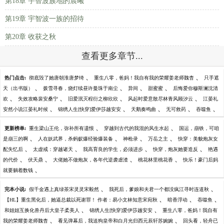
第18章 宇智波族地的晨曦
第19章 宇智波一族的招待
第20章 收获之秋
查看更多章节...
、
、
热门点击:
彻底毁了她唐朝淮唐梦绮
重生八零，爸妈！我自有我的荣耀姜老师魏杳
只手遮
、
、
、
、
天（出书版）
拨雪寻春，烧灯续昼许曼珠于南尘
异间
甜蜜蜜
后悔爱你穆斯澜沈清
、
、
、
、
欢
失效攻略裴安桑宁
旧爱泯灭程衍之柳欣欣
风起时爱意散尽林青风顾汐云
江晏礼
、
、
、
、
、
安然小说江晏礼时候
锦绣人生[快穿]爱伊莎越安安
天鹅奏鸣曲
无可救药
吞噬鱼
、
、
更新榜单:
重生梁山王伦，弥补所有遗恨
穿越到古代的我混的风生水起
国运，崩铁，可咱
、
、
、
、
是崩三的啊
人在妖武界，杀蚂蚁爆经验爆装备
神枪录
万岳之主
快穿：美貌炮灰女
、
、
、
、
配失忆后
太虚戒：穿越诸天
我高育良的学生，必须进步
快穿，炮灰她要造反
艳遇
、
、
、
、
的代价
伏天鼎
大佬她不做炮灰，各年代逆袭虐渣
桃花林里桃花香
快乐！豪门后妈
、
就要躺着数钱
、
、
完本小说:
假千金遇上真绿茶宋灵灵宋毅然
我死后，爹娘和夫君一个都没疯江寻时连道秋
、
、
、
【HL】重生黑化后，她逼总裁以死谢罪！ 作者：易小文林知意宋宛秋
暗香浮动
吞噬鱼
、
、
和姐姐互换化兽丹后大皇子柔美人
锦绣人生[快穿]爱伊莎越安安
重生八零，爸妈！我自有
、
、
我的荣耀姜老师魏杳
看见弹幕后，我送狗皇帝和白月光归西元辰轩苏婉婉
回头看，轻舟已