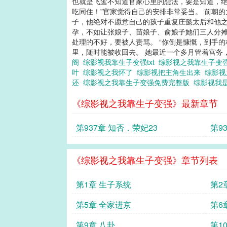
也就是飞鸾不知道官家心里的想法，要是知道，绝
吃同住！”官家觉得自己的安排非常妥当。 前朝
子，他绝对不愿意自己的孩子重复庄懿太后和他之
孕，不如让张娘子、苗娘子、俞娘子她们三人分摊
处理的不好，要被人责骂。 “你倒是慷慨，到手
里，随时能被收回去。 她最近一个多月管着宫务，该
阁
综影视我靠生子变强txt
综影视之我靠生子变
叶
综影视之我怀了
综影视把主角生出来
综影视
还
综影视之我靠生子变强免费完整版
综影视我
《综影视之我靠生子变强》最新章节
第937章 知否．荣妃23
第9
《综影视之我靠生子变强》章节列表
第1章 生子系统
第2
第5章 全家进京
第6
第9章 八卦
第1