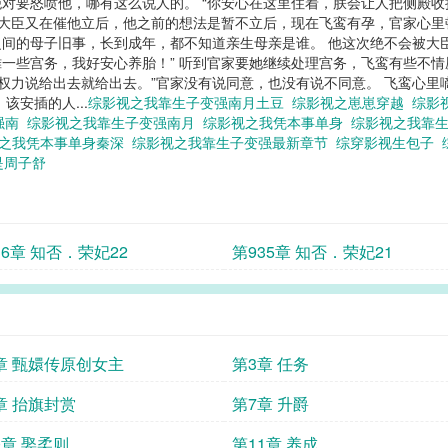
对要怒喷他，哪有这么说人的。 “你安心在这里住着，朕会让人把侧殿
的大臣又在催他立后，他之前的想法是暂不立后，现在飞鸾有孕，官家心
间的母子旧事，长到成年，都不知道亲生母亲是谁。 他这次绝不会被大臣
一些宫务，我好安心养胎！” 听到官家要她继续处理宫务，飞鸾有些不
的权力说给出去就给出去。”官家没有说同意，也没有说不同意。 飞鸾心
安插的人...
综影视之我靠生子变强南月土豆
综影视之崽崽穿越
综影
强南
综影视之我靠生子变强南月
综影视之我凭本事单身
综影视之我靠
之我凭本事单身秦深
综影视之我靠生子变强最新章节
综穿影视生包子
是周子舒
36章 知否．荣妃22
第935章 知否．荣妃21
章 甄嬛传原创女主
第3章 任务
章 抬旗封赏
第7章 升爵
0章 娶柔则
第11章 养成