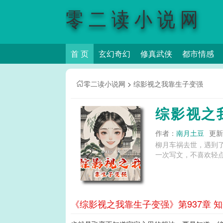
零二读小说网
首 页
玄幻奇幻
修真武侠
都市情感
零二读小说网
>
综影视之我靠生子变强
综影视之
作者：
南月土豆
更新时
柳月车祸去世，遇到
一次写文，不喜欢轻点喷
《综影视之我靠生子变强》第937章 知