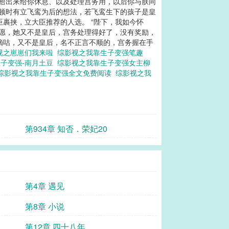
收拾出来给你休息、以及处理宫务用，以后你与朕同
里顿时有立飞鸾为后的想法，若飞鸾生下的孩子是皇
裹挟，立大臣推荐的人选。 “陛下，我如今怀
情愿，她又不是皇后，宫务处理得好了，没有奖励，
里嘀咕，又不是皇后，名不正言不顺的，宫务握在手
视之崽崽们我来啦
综影视之我靠生子变强笔趣
生子变强-南月土豆
综影视之我靠生子变强女主柳
综影视之我靠生子变强全文免费阅读
综影视之我
第934章 知否．荣妃20
第4章 遇见
第8章 小说
第12章 四十八年