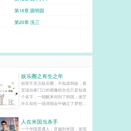
第16章 圆明园
第20章 洗三
娱乐圈之有生之年
前世不关注娱乐圈，不知道韩娱，甚
至连自家门口的偶像组合也只是知道
个名字，一朝醒来却到了韩国，迷茫
许久却在一场演唱会中确立了梦想，
我若立于世界之巅，谁与争锋？世界
是个巨大的游乐场，终有一天我会把
人在米国当杀手
它玩弄于股掌之上。少女啊向着未知
一个华国普通人，穿越到米国，发现
的远方探索吧远方有闪闪发光的宝藏