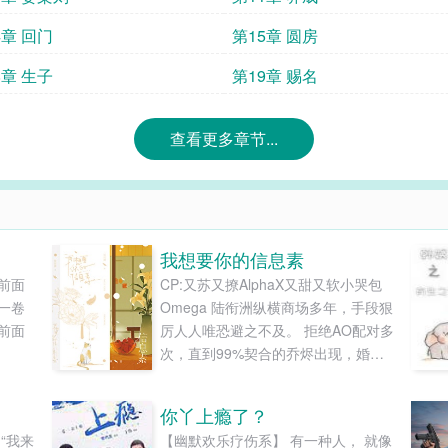
4章 回门
第15章 圆房
8章 生子
第19章 赐名
查看更多章节...
我想要你的信息素
前面
CP:又苏又撩AlphaX又甜又软小哭包
一卷
Omega 陆衔洲纵横商场多年，手段狠
前面
厉人人唯恐避之不及。 拒绝AO配对多
次，直到99%契合的乔烬出现，婚姻
配对所进行了强行配对。 他终于见识
了Omega的娇娇软软，一碰就要坏，
你丫上瘾了？
重了会哭，轻了也哭。 打不得，骂不
“我来
【幽默欢乐疗伤系】 有一种人， 就像
得。 ——乔烬天生胆小，还怕疼，嫁