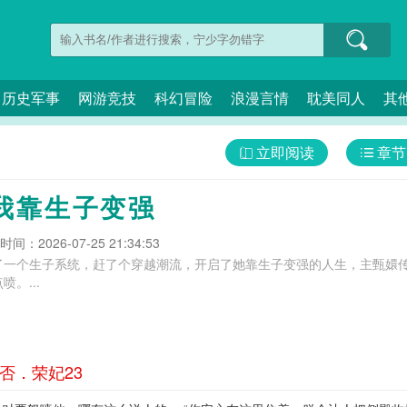
历史军事
网游竞技
科幻冒险
浪漫言情
耽美同人
其
立即阅读
章节
我靠生子变强
间：2026-07-25 21:34:53
了一个生子系统，赶了个穿越潮流，开启了她靠生子变强的人生，主甄嬛
。...
否．荣妃23