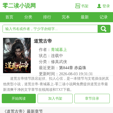
零二读小说网
书架
登录
首页
分类
排行
完本
最新
记录
道荒古帝
作者：
青城暮上
状态：连载中
分类：修真武侠
最近更新：
第844章 赤焱珠
更新时间：2026-08-03 19:31:31
道荒古帝情节跌宕起伏、扣人心弦，是一本情节与文笔俱佳的其
他类型小说，道荒古帝-青城暮上-零二读小说网免费提供道荒古帝最
新清爽干净的文字章节在线阅读和TXT下载。
开始阅读
加入书架
章节目录
《道荒古帝》最新章节