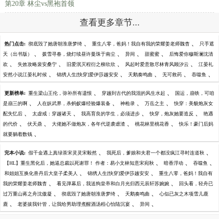
第20章 林尘vs黑袍首领
查看更多章节...
、
、
热门点击:
彻底毁了她唐朝淮唐梦绮
重生八零，爸妈！我自有我的荣耀姜老师魏杳
只手遮
、
、
、
、
天（出书版）
拨雪寻春，烧灯续昼许曼珠于南尘
异间
甜蜜蜜
后悔爱你穆斯澜沈清
、
、
、
、
欢
失效攻略裴安桑宁
旧爱泯灭程衍之柳欣欣
风起时爱意散尽林青风顾汐云
江晏礼
、
、
、
、
、
安然小说江晏礼时候
锦绣人生[快穿]爱伊莎越安安
天鹅奏鸣曲
无可救药
吞噬鱼
、
、
更新榜单:
重生梁山王伦，弥补所有遗恨
穿越到古代的我混的风生水起
国运，崩铁，可咱
、
、
、
、
是崩三的啊
人在妖武界，杀蚂蚁爆经验爆装备
神枪录
万岳之主
快穿：美貌炮灰女
、
、
、
、
配失忆后
太虚戒：穿越诸天
我高育良的学生，必须进步
快穿，炮灰她要造反
艳遇
、
、
、
、
的代价
伏天鼎
大佬她不做炮灰，各年代逆袭虐渣
桃花林里桃花香
快乐！豪门后妈
、
就要躺着数钱
、
、
完本小说:
假千金遇上真绿茶宋灵灵宋毅然
我死后，爹娘和夫君一个都没疯江寻时连道秋
、
、
、
【HL】重生黑化后，她逼总裁以死谢罪！ 作者：易小文林知意宋宛秋
暗香浮动
吞噬鱼
、
、
和姐姐互换化兽丹后大皇子柔美人
锦绣人生[快穿]爱伊莎越安安
重生八零，爸妈！我自有
、
、
我的荣耀姜老师魏杳
看见弹幕后，我送狗皇帝和白月光归西元辰轩苏婉婉
回头看，轻舟已
、
、
、
过万重山蒋之舟沈傲凝
彻底毁了她唐朝淮唐梦绮
天鹅奏鸣曲
心似已灰之木项雪儿鹿
、
、
、
鹿
老婆拔我针管，让我给男助理煮醒酒汤程心怡陆沉宴
异间