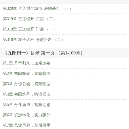
第320章 进入封存城市·法则基石 （一）
第319章 三道锁开·门启 （二）
第319章 三道锁开·门启 （一）
第318章 双子火种·分进合击 （二）
《九阳归一》目录 第一页 （第1-100章）
第1章 丹帝归来，血亲之殇
第2章 初阳微光，青阳暗涌
第3章 丹惊公会，初阳耀世
第4章 初阳炼丹，暗流反击
第5章 丹斗扬威，初阳之怒
第6章 资源转化，实力飙升
第7章 风波再起，幕后黑手