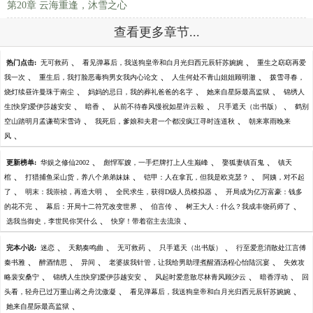
第20章 云海重逢，沐雪之心
查看更多章节...
、
、
热门点击:
无可救药
看见弹幕后，我送狗皇帝和白月光归西元辰轩苏婉婉
重生之窈窈再爱
、
、
、
我一次
重生后，我打脸恶毒狗男女我内心论文
人生何处不青山姐姐顾明澈
拨雪寻春，
、
、
、
烧灯续昼许曼珠于南尘
妈妈的忌日，我的葬礼爸爸的名字
她来自星际最高监狱
锦绣人
、
、
、
、
生[快穿]爱伊莎越安安
暗香
从前不待春风慢祝如星许云毅
只手遮天（出书版）
鹤别
、
、
空山踏明月孟谦荀宋雪诗
我死后，爹娘和夫君一个都没疯江寻时连道秋
朝来寒雨晚来
、
风
、
、
、
更新榜单:
华娱之修仙2002
彪悍军嫂，一手烂牌打上人生巅峰
娶狐妻镇百鬼
镇天
、
、
、
棺
打猎捕鱼采山货，养八个弟弟妹妹
铠甲：人在拿瓦，但我是欧克瑟？
阿姨，对不起
、
、
、
了
明末：我崇祯，再造大明
全民求生，获得D级人员模拟器
开局成为亿万富豪：钱多
、
、
、
、
的花不完
幕后：开局十二符咒改变世界
伯言传
树王大人：什么？我成丰饶药师了
、
、
选我当御史，李世民你哭什么
快穿！带着宿主去流浪
、
、
、
、
完本小说:
迷恋
天鹅奏鸣曲
无可救药
只手遮天（出书版）
行至爱意消散处江言傅
、
、
、
、
秦书雅
醉酒情思
异间
老婆拔我针管，让我给男助理煮醒酒汤程心怡陆沉宴
失效攻
、
、
、
、
略裴安桑宁
锦绣人生[快穿]爱伊莎越安安
风起时爱意散尽林青风顾汐云
暗香浮动
回
、
、
头看，轻舟已过万重山蒋之舟沈傲凝
看见弹幕后，我送狗皇帝和白月光归西元辰轩苏婉婉
、
她来自星际最高监狱