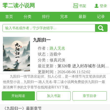
零二读小说网
书架
登录
首页
分类
排行
完本
最新
记录
九阳归一
作者：
路人无名
状态：连载中
分类：修真武侠
最近更新：
第320章 进入封存城市·法则基石 （一）
更新时间：2026-08-06 11:52:02
九阳归一情节跌宕起伏、扣人心弦，是一本情节与文笔俱佳的其
他类型小说，九阳归一-路人无名-零二读小说网免费提供九阳归一最
新清爽干净的文字章节在线阅读和TXT下载。
开始阅读
加入书架
章节目录
《九阳归一》最新章节