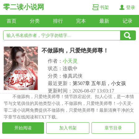
零二读小说网
书架
登录
首页
分类
排行
完本
最新
记录
不做舔狗，只爱绝美师尊！
作者：
小天灵
状态：连载中
分类：修真武侠
最近更新：
第507章 五年后，小女孩
更新时间：2026-08-07 13:03:17
不做舔狗，只爱绝美师尊！情节跌宕起伏、扣人心弦，是一本情
节与文笔俱佳的其他类型小说，不做舔狗，只爱绝美师尊！-小天灵-
零二读小说网免费提供不做舔狗，只爱绝美师尊！最新清爽干净的文
字章节在线阅读和TXT下载。
开始阅读
加入书架
章节目录