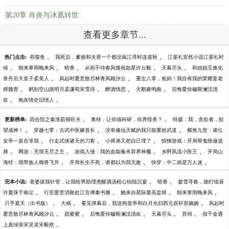
第20章 肖炎与冰凰转世
查看更多章节...
、
、
热门点击:
吞噬鱼
我死后，爹娘和夫君一个都没疯江寻时连道秋
江晏礼安然小说江晏礼时
、
、
、
、
、
候
朝来寒雨晚来风
暗香
从前不待春风慢祝如星许云毅
天幕尽头
和姐姐互换化
、
、
兽丹后大皇子柔美人
风起时爱意散尽林青风顾汐云
重生八零，爸妈！我自有我的荣耀姜老
、
、
、
、
师魏杳
鹤别空山踏明月孟谦荀宋雪诗
醉酒情思
天鹅奏鸣曲
后悔爱你穆斯澜沈清
、
、
欢
炮灰情史旧情人
、
、
更新榜单:
四合院之秦淮茹很旺夫
奥特：让你搞科研，你养怪兽？
特摄：我，贪欲者，欲
、
、
、
望成神！
穿越七零：古武中医嫁首长
没有修仙天赋的我只能重拾武道
横推九世：诸位
、
、
、
女帝一直在等我
行走武侠诸天的刀客
小师弟又把自己埋了
惊悚游戏：开局帮鬼怪做选
、
、
、
、
择
网游：无垠无尽之主
游戏入侵：我的血能毒杀异界神魔
乡野风流小医王
开局山
、
、
、
海经：我带族人御兽飞升
开局长生不死，谁都以为我无敌
快穿：中二病是万人迷
、
、
完本小说:
老婆拔我针管，让我给男助理煮醒酒汤程心怡陆沉宴
暗香
拨雪寻春，烧灯续昼
、
、
、
、
许曼珠于南尘
行至爱意消散处江言傅秦书雅
她来自星际最高监狱
朝来寒雨晚来风
、
、
、
只手遮天（出书版）
大祸
看见弹幕后，我送狗皇帝和白月光归西元辰轩苏婉婉
风起时
、
、
、
、
、
爱意散尽林青风顾汐云
甜蜜蜜
后悔爱你穆斯澜沈清欢
天幕尽头
异间
假千金遇
、
上真绿茶宋灵灵宋毅然