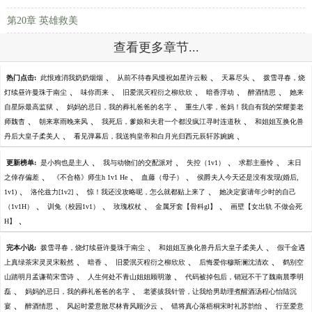
第20章 英雄救美
查看更多章节...
、
、
、
热门点击:
此恨难消我奶奶烟烟
从前不待春风慢祝如星许云毅
天幕尽头
拨雪寻春，烧
、
、
、
、
、
灯续昼许曼珠于南尘
味你而来
旧爱泯灭程衍之柳欣欣
暗香浮动
醉酒情思
她来
、
、
自星际最高监狱
妈妈的忌日，我的葬礼爸爸的名字
重生八零，爸妈！我自有我的荣耀姜老
、
、
、
师魏杳
朝来寒雨晚来风
我死后，爹娘和夫君一个都没疯江寻时连道秋
和姐姐互换化兽
、
、
丹后大皇子柔美人
看见弹幕后，我送狗皇帝和白月光归西元辰轩苏婉婉
、
、
、
、
更新榜单:
是小狗也是主人
我与动物们的交配派对
失控（1v1）
求郡主垂怜
末日
、
、
、
之倖存偏差
《不合格》师生h 1v1 He
血藤（母子）
侯爵夫人今天还是没有发现(婚后,
、
、
、
1v1)
洛伦兹力[1v2]
惊！我还没攻略呢，怎么就都贴上来了
她决定宴请年少时的自己
、
、
、
、
（1v1H）
训兔（校园1v1）
玫瑰权杖
金属牙套【骨科gl】
画壁【女出轨 不做会死
、
H】
、
、
完本小说:
拨雪寻春，烧灯续昼许曼珠于南尘
和姐姐互换化兽丹后大皇子柔美人
假千金遇
、
、
、
、
上真绿茶宋灵灵宋毅然
暗香
旧爱泯灭程衍之柳欣欣
后悔爱你穆斯澜沈清欢
鹤别空
、
、
山踏明月孟谦荀宋雪诗
人生何处不青山姐姐顾明澈
代码被掉包后，销冠不干了魏南晨季明
、
、
磊
妈妈的忌日，我的葬礼爸爸的名字
老婆拔我针管，让我给男助理煮醒酒汤程心怡陆沉
、
、
、
、
宴
醉酒情思
风起时爱意散尽林青风顾汐云
错将真心落梧桐宋时礼苏韵怡
行至爱意