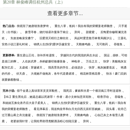
第20章 林俊峰调任杭州总兵（上）
查看更多章节...
、
、
热门点击:
彻底毁了她唐朝淮唐梦绮
重生八零，爸妈！我自有我的荣耀姜老师魏杳
只手遮
、
、
、
、
天（出书版）
拨雪寻春，烧灯续昼许曼珠于南尘
异间
甜蜜蜜
后悔爱你穆斯澜沈清
、
、
、
、
欢
失效攻略裴安桑宁
旧爱泯灭程衍之柳欣欣
风起时爱意散尽林青风顾汐云
江晏礼
、
、
、
、
、
安然小说江晏礼时候
锦绣人生[快穿]爱伊莎越安安
天鹅奏鸣曲
无可救药
吞噬鱼
、
、
更新榜单:
重生梁山王伦，弥补所有遗恨
穿越到古代的我混的风生水起
国运，崩铁，可咱
、
、
、
、
是崩三的啊
人在妖武界，杀蚂蚁爆经验爆装备
神枪录
万岳之主
快穿：美貌炮灰女
、
、
、
、
配失忆后
太虚戒：穿越诸天
我高育良的学生，必须进步
快穿，炮灰她要造反
艳遇
、
、
、
、
的代价
伏天鼎
大佬她不做炮灰，各年代逆袭虐渣
桃花林里桃花香
快乐！豪门后妈
、
就要躺着数钱
、
、
完本小说:
假千金遇上真绿茶宋灵灵宋毅然
我死后，爹娘和夫君一个都没疯江寻时连道秋
、
、
、
【HL】重生黑化后，她逼总裁以死谢罪！ 作者：易小文林知意宋宛秋
暗香浮动
吞噬鱼
、
、
和姐姐互换化兽丹后大皇子柔美人
锦绣人生[快穿]爱伊莎越安安
重生八零，爸妈！我自有
、
、
我的荣耀姜老师魏杳
看见弹幕后，我送狗皇帝和白月光归西元辰轩苏婉婉
回头看，轻舟已
、
、
、
过万重山蒋之舟沈傲凝
彻底毁了她唐朝淮唐梦绮
天鹅奏鸣曲
心似已灰之木项雪儿鹿
、
、
、
鹿
老婆拔我针管，让我给男助理煮醒酒汤程心怡陆沉宴
异间