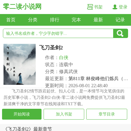
零二读小说网
书架
登录
首页
分类
排行
完本
最新
记录
飞刀圣剑2
作者：
白侠
状态：连载中
分类：修真武侠
最近更新：
第811章 林俊峰他们炼兵（下）
更新时间：2026-08-01 22:48:40
飞刀圣剑2情节跌宕起伏、扣人心弦，是一本情节与文笔俱佳的
历史军事小说，飞刀圣剑2-白侠-零二读小说网免费提供飞刀圣剑2最
新清爽干净的文字章节在线阅读和TXT下载。
开始阅读
加入书架
章节目录
《飞刀圣剑2》最新章节