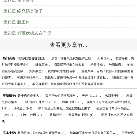
第17章 合情合理
第18章 终究还是孩子
第19章 新工作
第20章 老骥伏枥志在千里
查看更多章节...
、
、
、
热门点击:
此恨难消我奶奶烟烟
从前不待春风慢祝如星许云毅
天幕尽头
拨雪寻春，烧
、
、
、
、
、
灯续昼许曼珠于南尘
味你而来
旧爱泯灭程衍之柳欣欣
暗香浮动
醉酒情思
她来
、
、
自星际最高监狱
妈妈的忌日，我的葬礼爸爸的名字
重生八零，爸妈！我自有我的荣耀姜老
、
、
、
师魏杳
朝来寒雨晚来风
我死后，爹娘和夫君一个都没疯江寻时连道秋
和姐姐互换化兽
、
、
丹后大皇子柔美人
看见弹幕后，我送狗皇帝和白月光归西元辰轩苏婉婉
、
、
、
、
更新榜单:
是小狗也是主人
我与动物们的交配派对
失控（1v1）
求郡主垂怜
末日
、
、
、
之倖存偏差
《不合格》师生h 1v1 He
血藤（母子）
侯爵夫人今天还是没有发现(婚后,
、
、
、
1v1)
洛伦兹力[1v2]
惊！我还没攻略呢，怎么就都贴上来了
她决定宴请年少时的自己
、
、
、
、
（1v1H）
训兔（校园1v1）
玫瑰权杖
金属牙套【骨科gl】
画壁【女出轨 不做会死
、
H】
、
、
完本小说:
拨雪寻春，烧灯续昼许曼珠于南尘
和姐姐互换化兽丹后大皇子柔美人
假千金遇