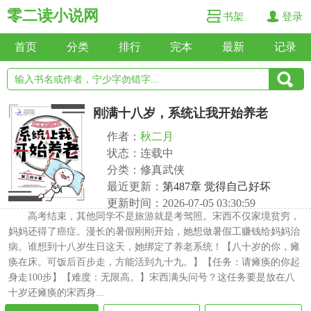
零二读小说网
书架
登录
首页
分类
排行
完本
最新
记录
刚满十八岁，系统让我开始养老
作者：
秋二月
状态：连载中
分类：修真武侠
最近更新：
第487章 觉得自己好坏
更新时间：2026-07-05 03:30:59
高考结束，其他同学不是旅游就是考驾照。宋西不仅家境贫穷，
妈妈还得了癌症。漫长的暑假刚刚开始，她想做暑假工赚钱给妈妈治
病。谁想到十八岁生日这天，她绑定了养老系统！【八十岁的你，瘫
痪在床。可饭后百步走，方能活到九十九。】【任务：请瘫痪的你起
身走100步】【难度：无限高。】宋西满头问号？这任务要是放在八
十岁还瘫痪的宋西身...