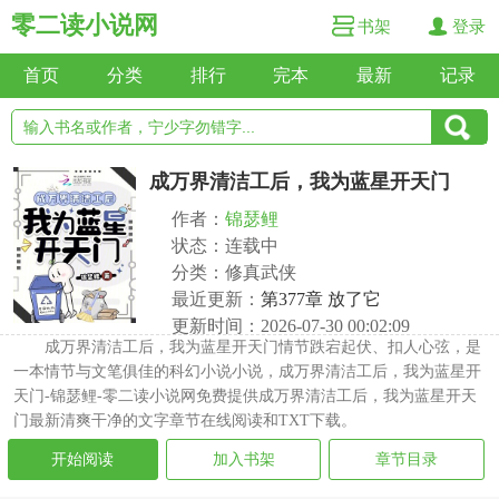
零二读小说网
书架
登录
首页
分类
排行
完本
最新
记录
成万界清洁工后，我为蓝星开天门
作者：
锦瑟鲤
状态：连载中
分类：修真武侠
最近更新：
第377章 放了它
更新时间：2026-07-30 00:02:09
成万界清洁工后，我为蓝星开天门情节跌宕起伏、扣人心弦，是
一本情节与文笔俱佳的科幻小说小说，成万界清洁工后，我为蓝星开
天门-锦瑟鲤-零二读小说网免费提供成万界清洁工后，我为蓝星开天
门最新清爽干净的文字章节在线阅读和TXT下载。
开始阅读
加入书架
章节目录