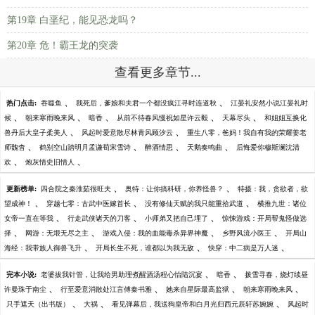
第19章 白垩纪，能见恐龙吗？
第20章 危！霸王龙的突袭
查看更多章节...
、
、
热门点击:
吞噬鱼
我死后，爹娘和夫君一个都没疯江寻时连道秋
江晏礼安然小说江晏礼时
、
、
、
、
、
候
朝来寒雨晚来风
暗香
从前不待春风慢祝如星许云毅
天幕尽头
和姐姐互换化
、
、
兽丹后大皇子柔美人
风起时爱意散尽林青风顾汐云
重生八零，爸妈！我自有我的荣耀姜老
、
、
、
、
师魏杳
鹤别空山踏明月孟谦荀宋雪诗
醉酒情思
天鹅奏鸣曲
后悔爱你穆斯澜沈清
、
、
欢
炮灰情史旧情人
、
、
更新榜单:
四合院之秦淮茹很旺夫
奥特：让你搞科研，你养怪兽？
特摄：我，贪欲者，欲
、
、
、
望成神！
穿越七零：古武中医嫁首长
没有修仙天赋的我只能重拾武道
横推九世：诸位
、
、
、
女帝一直在等我
行走武侠诸天的刀客
小师弟又把自己埋了
惊悚游戏：开局帮鬼怪做选
、
、
、
、
择
网游：无垠无尽之主
游戏入侵：我的血能毒杀异界神魔
乡野风流小医王
开局山
、
、
、
海经：我带族人御兽飞升
开局长生不死，谁都以为我无敌
快穿：中二病是万人迷
、
、
完本小说:
老婆拔我针管，让我给男助理煮醒酒汤程心怡陆沉宴
暗香
拨雪寻春，烧灯续昼
、
、
、
、
许曼珠于南尘
行至爱意消散处江言傅秦书雅
她来自星际最高监狱
朝来寒雨晚来风
、
、
、
只手遮天（出书版）
大祸
看见弹幕后，我送狗皇帝和白月光归西元辰轩苏婉婉
风起时